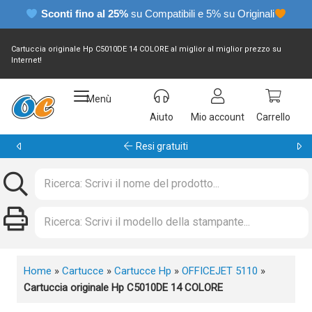
Sconti fino al 25%
su Compatibili e 5% su Originali
Cartuccia originale Hp C5010DE 14 COLORE al miglior al miglior prezzo su
Internet!
Menù
Aiuto
Mio account
Carrello
Garanzia 24 mesi
Home
»
Cartucce
»
Cartucce Hp
»
OFFICEJET 5110
»
Cartuccia originale Hp C5010DE 14 COLORE