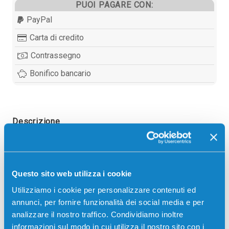
PUOI PAGARE CON:
PayPal
Carta di credito
Contrassegno
Bonifico bancario
Descrizione
Cartuccia originale Hp C5010DE 14 COLORE 400
pagine per Stampanti: Hp OFFICEJET 5110, Hp
Questo sito web utilizza i cookie
OFFICEJET 5110V, Hp OFFICEJET 5110XI, Hp
OFFICEJET 7130, Hp OFFICEJET 7130XI, Hp
Utilizziamo i cookie per personalizzare contenuti ed
OFFICEJET 7140XI
annunci, per fornire funzionalità dei social media e per
analizzare il nostro traffico. Condividiamo inoltre
informazioni sul modo in cui utilizza il nostro sito con i