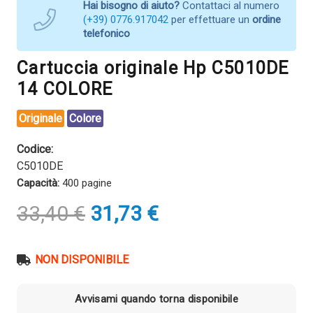
Hai bisogno di aiuto?
Contattaci al numero
(+39) 0776.917042
per effettuare un
ordine
telefonico
Cartuccia originale Hp C5010DE
14 COLORE
Originale
Colore
Codice:
C5010DE
Capacità:
400 pagine
Il
Il
33,40
€
31,73
€
prezzo
prezzo
originale
attuale
era:
è:
NON DISPONIBILE
33,40 €.
31,73 €.
Avvisami quando torna disponibile