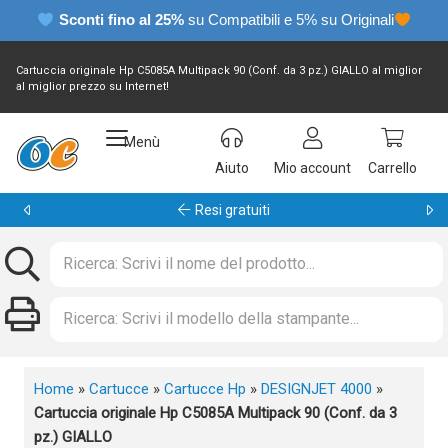
Sconti fino al 25%
su Compatibili e 5% su Originali
Cartuccia originale Hp C5085A Multipack 90 (Conf. da 3 pz.) GIALLO al miglior
al miglior prezzo su Internet!
Menù
Aiuto
Mio account
Carrello
Garanzia 24 mesi
Home
»
Cartucce
»
Cartucce Hp
»
DESIGNJET 4000
»
Cartuccia originale Hp C5085A Multipack 90 (Conf. da 3
pz.) GIALLO