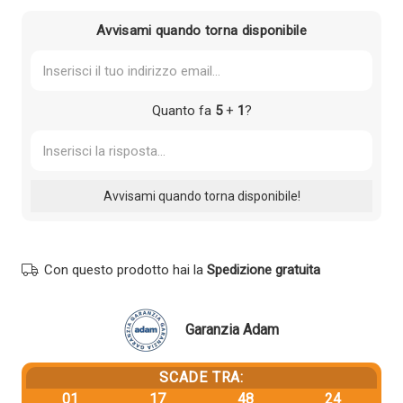
643,15 €.
610,99 €.
Avvisami quando torna disponibile
Quanto fa
5
+
1
?
Con questo prodotto hai la
Spedizione gratuita
Garanzia Adam
SCADE TRA:
01
17
48
23