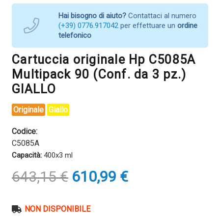
Hai bisogno di aiuto?
Contattaci al numero
(+39) 0776.917042
per effettuare un
ordine
telefonico
Cartuccia originale Hp C5085A
Multipack 90 (Conf. da 3 pz.)
GIALLO
Originale
Giallo
Codice:
C5085A
Capacità:
400x3 ml
Il
Il
643,15
€
610,99
€
prezzo
prezzo
originale
attuale
era:
è:
NON DISPONIBILE