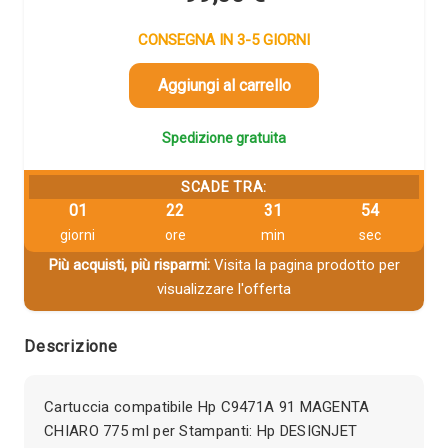
CONSEGNA IN 3-5 GIORNI
Aggiungi al carrello
Spedizione gratuita
SCADE TRA:
01
22
31
53
giorni
ore
min
sec
Più acquisti, più risparmi:
Visita la pagina prodotto per
visualizzare l'offerta
Descrizione
Cartuccia compatibile Hp C9471A 91 MAGENTA
CHIARO 775 ml per Stampanti: Hp DESIGNJET