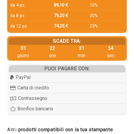
da 4 pz.
89,10 €
10%
da 8 pz.
79,20 €
20%
da 12 pz.
74,25 €
25%
SCADE TRA:
01
22
31
53
giorni
ore
min
sec
PUOI PAGARE CON:
PayPal
Carta di credito
Contrassegno
Bonifico bancario
Altri
prodotti compatibili con la tua stampante