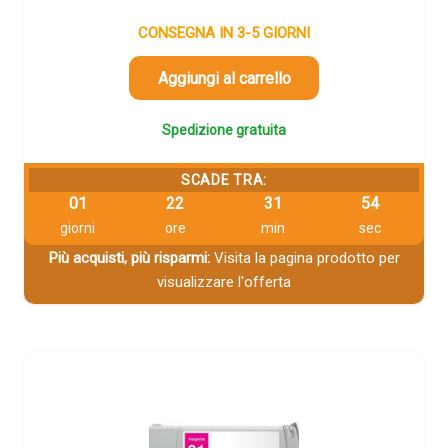
CONSEGNA IN 3-5 GIORNI
Aggiungi al carrello
Spedizione gratuita
SCADE TRA:
01
22
31
53
giorni
ore
min
sec
Più acquisti, più risparmi:
Visita la pagina prodotto per
visualizzare l'offerta