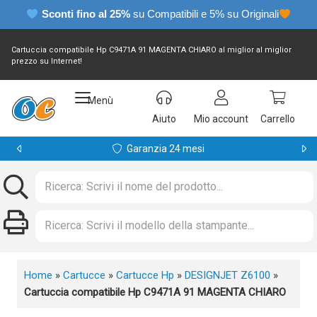
Sconti fino al 25%
su Compatibili e 5% su Originali
Cartuccia compatibile Hp C9471A 91 MAGENTA CHIARO al miglior al miglior
prezzo su Internet!
Menù
Aiuto
Mio account
Carrello
Garanzia 24 mesi
Home
»
Cartucce
»
Cartucce Hp
»
DESIGNJET Z6100
»
Cartuccia compatibile Hp C9471A 91 MAGENTA CHIARO