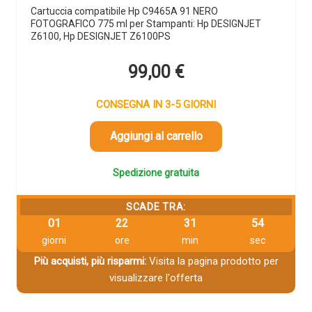
Cartuccia compatibile Hp C9465A 91 NERO
FOTOGRAFICO 775 ml per Stampanti: Hp DESIGNJET
Z6100, Hp DESIGNJET Z6100PS
99,00
€
CONSEGNA IN 3-5 GIORNI
Aggiungi al carrello
Spedizione gratuita
SCADE TRA:
01
22
31
53
giorni
ore
min
sec
Più acquisti, più risparmi:
Visita la pagina prodotto per
visualizzare l'offerta