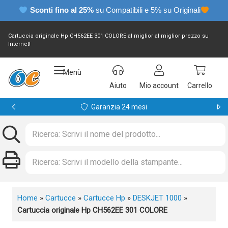
Sconti fino al 25%
su Compatibili e 5% su Originali
Cartuccia originale Hp CH562EE 301 COLORE al miglior al miglior prezzo su
Internet!
Menù
Aiuto
Mio account
Carrello
Garanzia 24 mesi
Home
»
Cartucce
»
Cartucce Hp
»
DESKJET 1000
»
Cartuccia originale Hp CH562EE 301 COLORE