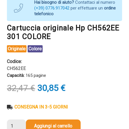
Hai bisogno di aiuto?
Contattaci al numero
(+39) 0776.917042
per effettuare un
ordine
telefonico
Cartuccia originale Hp CH562EE
301 COLORE
Originale
Colore
Codice:
CH562EE
Capacità:
165 pagine
Il
Il
32,47
€
30,85
€
prezzo
prezzo
originale
attuale
era:
è:
CONSEGNA IN 3-5 GIORNI
32,47 €.
30,85 €.
Cartuccia
Aggiungi al carrello