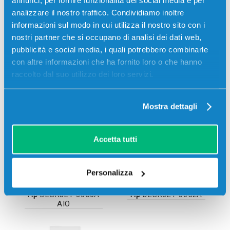
annunci, per fornire funzionalità dei social media e per
analizzare il nostro traffico. Condividiamo inoltre
informazioni sul modo in cui utilizza il nostro sito con i
nostri partner che si occupano di analisi dei dati web,
pubblicità e social media, i quali potrebbero combinarle
con altre informazioni che ha fornito loro o che hanno
raccolto dal suo utilizzo dei loro servizi.
Hp
DESKJET 3000
Hp
DESKJET 3050
Mostra dettagli
Accetta tutti
Personalizza
Hp
DESKJET 3050A
Hp
DESKJET 3052A
AIO