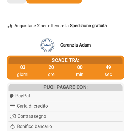
originale
Hp
CH562EE
301
Acquistane
2
per ottenere la
Spedizione gratuita
COLORE
quantità
Garanzia Adam
SCADE TRA:
03
20
00
48
giorni
ore
min
sec
PUOI PAGARE CON:
PayPal
Carta di credito
Contrassegno
Bonifico bancario