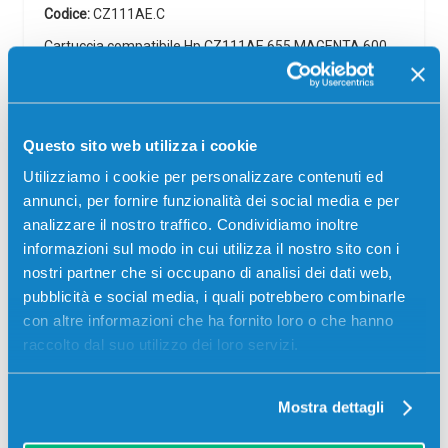
Codice:
CZ111AE.C
Cartuccia compatibile Hp CZ111AE 655 MAGENTA 600
pagine per Stampanti: Hp DESKJET 3525, Hp DESKJET
4615, Hp DESKJET 4625, Hp DESKJET 5525, Hp DESKJET
6526
Questo sito web utilizza i cookie
3,00
€
Utilizziamo i cookie per personalizzare contenuti ed
CONSEGNA IN 24/48 ORE
annunci, per fornire funzionalità dei social media e per
analizzare il nostro traffico. Condividiamo inoltre
Aggiungi al carrello
informazioni sul modo in cui utilizza il nostro sito con i
nostri partner che si occupano di analisi dei dati web,
pubblicità e social media, i quali potrebbero combinarle
SCADE TRA:
con altre informazioni che ha fornito loro o che hanno
03
10
11
29
raccolto dal suo utilizzo dei loro servizi.
giorni
ore
min
sec
Più acquisti, più risparmi:
Visita la pagina prodotto per
Mostra dettagli
visualizzare l'offerta