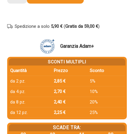
compatibile
Hp
CZ110AE
655
Spedizione a solo
5,90 €
(
Gratis da 59,00 €
)
CIANO
quantità
Garanzia Adam+
SCONTI MULTIPLI
Quantità
Prezzo
Sconto
da 2 pz.
2,85 €
5%
da 4 pz.
2,70 €
10%
da 8 pz.
2,40 €
20%
da 12 pz.
2,25 €
25%
SCADE TRA: