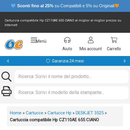
Sconti fino al 25%
su Compatibili e 5% su Originali
Cartuccia compatibile Hp CZ110AE 655 CIANO al miglior al miglior prezzo su
Internet!
Menù
Aiuto
Mio account
Carrello
Garanzia 24 mesi
Home
»
Cartucce
»
Cartucce Hp
»
DESKJET 3525
»
Cartuccia compatibile Hp CZ110AE 655 CIANO