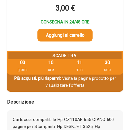
3,00
€
CONSEGNA IN 24/48 ORE
Aggiungi al carrello
SCADE TRA:
03
10
11
29
giorni
ore
min
sec
Più acquisti, più risparmi:
Visita la pagina prodotto per
visualizzare l'offerta
Descrizione
Cartuccia compatibile Hp CZ110AE 655 CIANO 600
pagine per Stampanti: Hp DESKJET 3525, Hp