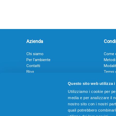
Azienda
Condiz
Chi siamo
Come o
Per l’ambiente
Metodi
Contatti
Modalit
Blog
Tempi 
Diventa rivenditore
Termini
Questo sito web utilizza i
Guadagna con il Dropship
Black Friday 2025
Utilizziamo i cookie per pe
media e per analizzare il no
nostro sito con i nostri par
quali potrebbero combinarl