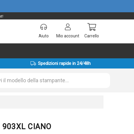
t!
Aiuto
Mio account
Carrello
Spedizioni rapide in 24/48h
E 903XL CIANO