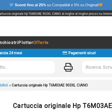
Sconti fino al 25%
su Compatibili e 5% su Originali
artuccia originale Hp T6M03AE 903XL CIANO al miglior al miglior prezzo su Interne
Inchiostri
Plotter
Offerte
anzia 24 mesi
Pagamenti sicuri
 6860
»
Cartuccia originale Hp T6M03AE 903XL CIANO
Cartuccia originale Hp T6M03A