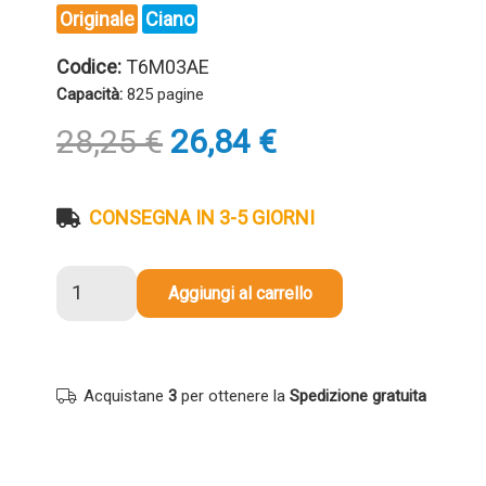
Originale
Ciano
Codice:
T6M03AE
Capacità:
825 pagine
Il
Il
28,25
€
26,84
€
prezzo
prezzo
originale
attuale
era:
è:
CONSEGNA IN 3-5 GIORNI
28,25 €.
26,84 €.
Cartuccia
Aggiungi al carrello
originale
Hp
T6M03AE
903XL
Acquistane
3
per ottenere la
Spedizione gratuita
CIANO
quantità