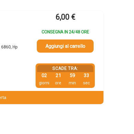
6,00
€
CONSEGNA IN 24/48 ORE
Aggiungi al carrello
 6860, Hp
SCADE TRA:
02
21
59
32
giorni
ore
min
sec
erta