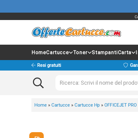
C
Home
Cartucce
Toner
Stampanti
Carta
Resi gratuiti
Gar
Home
»
Cartucce
»
Cartucce Hp
»
OFFICEJET PRO