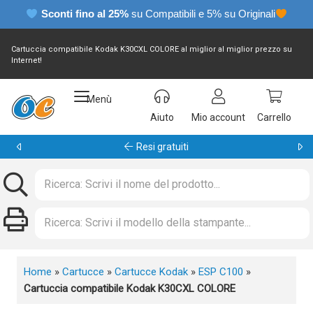
Sconti fino al 25%
su Compatibili e 5% su Originali
Cartuccia compatibile Kodak K30CXL COLORE al miglior al miglior prezzo su
Internet!
Menù
Aiuto
Mio account
Carrello
Garanzia 24 mesi
Home
»
Cartucce
»
Cartucce Kodak
»
ESP C100
»
Cartuccia compatibile Kodak K30CXL COLORE