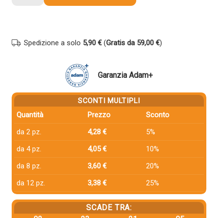
compatibile
Kodak
K30CXL
COLORE
Spedizione a solo
5,90 €
(
Gratis da 59,00 €
)
quantità
Garanzia Adam+
SCONTI MULTIPLI
Quantità
Prezzo
Sconto
da 2 pz.
4,28 €
5%
da 4 pz.
4,05 €
10%
da 8 pz.
3,60 €
20%
da 12 pz.
3,38 €
25%
SCADE TRA: