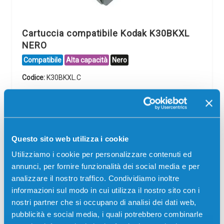
Cartuccia compatibile Kodak K30BKXL
NERO
Compatibile
Alta capacità
Nero
Codice:
K30BKXL.C
Cartuccia compatibile Kodak K30BKXL NERO 20 ml per
Stampanti: Kodak ESP C100, Kodak ESP C300, Kodak
ESP OFFICE 2100, Kodak HERO 3.1, Kodak HERO 5.1
3,50
€
Questo sito web utilizza i cookie
Utilizziamo i cookie per personalizzare contenuti ed
CONSEGNA IN 24/48 ORE
annunci, per fornire funzionalità dei social media e per
analizzare il nostro traffico. Condividiamo inoltre
Aggiungi al carrello
informazioni sul modo in cui utilizza il nostro sito con i
nostri partner che si occupano di analisi dei dati web,
pubblicità e social media, i quali potrebbero combinarle
SCADE TRA: