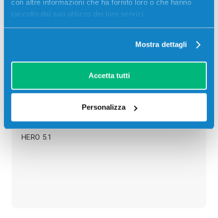
con altre informazioni che ha fornito loro o che hanno
02
23
21
05
raccolto dal suo utilizzo dei loro servizi.
giorni
ore
min
sec
Più acquisti, più risparmi:
Visita la pagina prodotto per
Mostra dettagli
visualizzare l'offerta
Descrizione
Accetta tutti
Cartuccia compatibile Kodak K30CXL COLORE 39 ml
Personalizza
per Stampanti: Kodak ESP C100, Kodak ESP C300,
Kodak ESP OFFICE 2100, Kodak HERO 3.1, Kodak
HERO 5.1