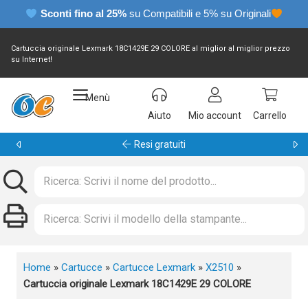
Sconti fino al 25%
su Compatibili e 5% su Originali
Cartuccia originale Lexmark 18C1429E 29 COLORE al miglior al miglior prezzo
su Internet!
Menù
Aiuto
Mio account
Carrello
Garanzia 24 mesi
Home
»
Cartucce
»
Cartucce Lexmark
»
X2510
»
Cartuccia originale Lexmark 18C1429E 29 COLORE