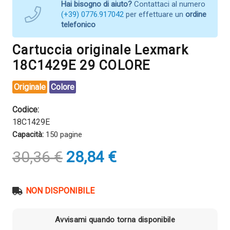
Hai bisogno di aiuto?
Contattaci al numero
(+39) 0776.917042
per effettuare un
ordine
telefonico
Cartuccia originale Lexmark
18C1429E 29 COLORE
Originale
Colore
Codice:
18C1429E
Capacità:
150 pagine
Il
Il
30,36
€
28,84
€
prezzo
prezzo
originale
attuale
era:
è:
NON DISPONIBILE
30,36 €.
28,84 €.
Avvisami quando torna disponibile