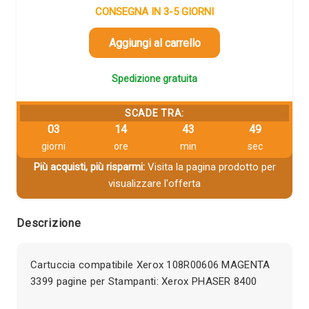
CONSEGNA IN 3-5 GIORNI
Aggiungi al carrello
Spedizione gratuita
SCADE TRA:
03
14
43
49
giorni
ore
min
sec
Più acquisti, più risparmi:
Visita la pagina prodotto per
visualizzare l'offerta
Descrizione
Cartuccia compatibile Xerox 108R00606 MAGENTA
3399 pagine per Stampanti: Xerox PHASER 8400