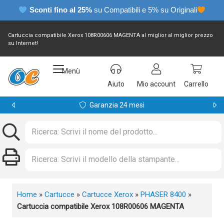
Sconti fino al 25%
su Compatibili e 5% su Originali
Cartuccia compatibile Xerox 108R00606 MAGENTA al miglior al miglior prezzo
su Internet!
Menù
Aiuto
Mio account
Carrello
Garanzia 24 mesi
Home
»
Cartucce
»
Cartucce Xerox
»
PHASER 8400
»
Cartuccia compatibile Xerox 108R00606 MAGENTA