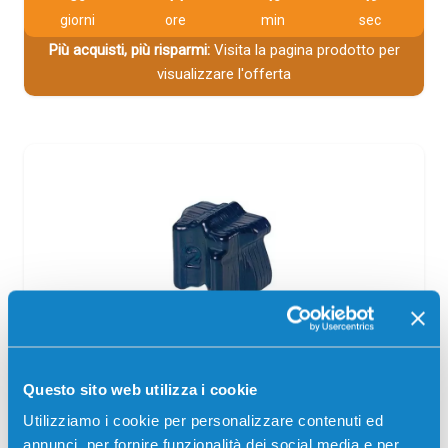
giorni
ore
min
sec
Più acquisti, più risparmi:
Visita la pagina prodotto per
visualizzare l'offerta
Cartuccia compatibile Xerox 108R00605
CIANO
Questo sito web utilizza i cookie
Compatibile
Ciano
Utilizziamo i cookie per personalizzare contenuti ed
annunci, per fornire funzionalità dei social media e per
Codice:
108R00605.C