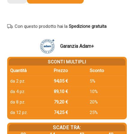
compatibile
Xerox
108R00606
MAGENTA
Con questo prodotto hai la
Spedizione gratuita
quantità
Garanzia Adam+
SCONTI MULTIPLI
Quantità
Prezzo
Sconto
da 2 pz.
94,05 €
5%
da 4 pz.
89,10 €
10%
da 8 pz.
79,20 €
20%
da 12 pz.
74,25 €
25%
SCADE TRA: