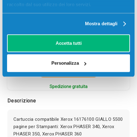
raccolto dal suo utilizzo dei loro servizi.
Codice:
16176000.C
Cartuccia compatibile Xerox 16176000 MAGENTA 5500
pagine per Stampanti: Xerox PHASER 340, Xerox
Mostra dettagli
PHASER 350, Xerox PHASER 360
189,00
€
Accetta tutti
CONSEGNA IN 3-5 GIORNI
Personalizza
Aggiungi al carrello
Spedizione gratuita
Descrizione
Cartuccia compatibile Xerox 16176100 GIALLO 5500
pagine per Stampanti: Xerox PHASER 340, Xerox
PHASER 350, Xerox PHASER 360