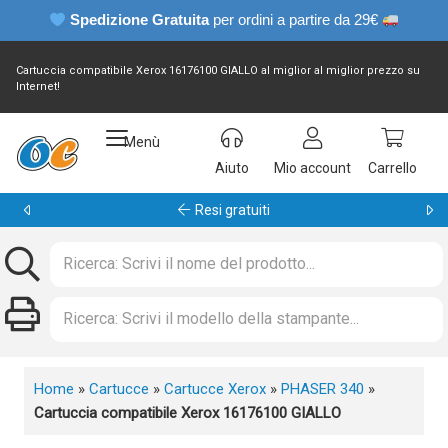
Spedizione Gratuita
per ordini a partire da 29€
Cartuccia compatibile Xerox 16176100 GIALLO al miglior al miglior prezzo su
Internet!
Menù
Aiuto
Mio account
Carrello
Garanzia 24 mesi
Home
»
Cartucce
»
Cartucce Xerox
»
PHASER 340
»
Cartuccia compatibile Xerox 16176100 GIALLO