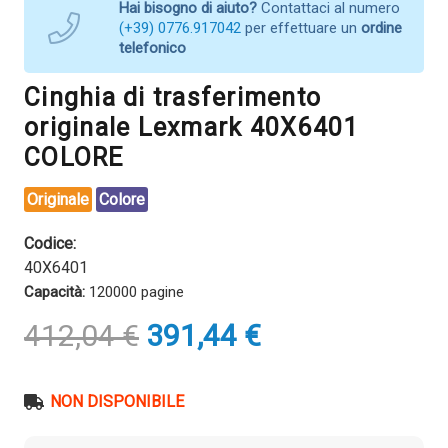
Hai bisogno di aiuto?
Contattaci al numero
(+39) 0776.917042
per effettuare un
ordine
telefonico
Cinghia di trasferimento
originale Lexmark 40X6401
COLORE
Originale
Colore
Codice:
40X6401
Capacità:
120000 pagine
Il
Il
412,04
€
391,44
€
prezzo
prezzo
originale
attuale
era:
è:
NON DISPONIBILE
412,04 €.
391,44 €.