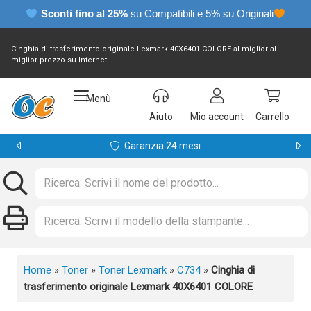
Sconti fino al 25%
su Compatibili e 5% su Originali
Cinghia di trasferimento originale Lexmark 40X6401 COLORE al miglior al
miglior prezzo su Internet!
Menù
Aiuto
Mio account
Carrello
Garanzia 24 mesi
Home
»
Toner
»
Toner Lexmark
»
C734
»
Cinghia di
trasferimento originale Lexmark 40X6401 COLORE