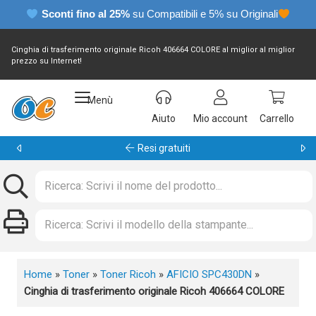
Sconti fino al 25%
su Compatibili e 5% su Originali
Cinghia di trasferimento originale Ricoh 406664 COLORE al miglior al miglior
prezzo su Internet!
Menù
Aiuto
Mio account
Carrello
Garanzia 24 mesi
Home
»
Toner
»
Toner Ricoh
»
AFICIO SPC430DN
»
Cinghia di trasferimento originale Ricoh 406664 COLORE