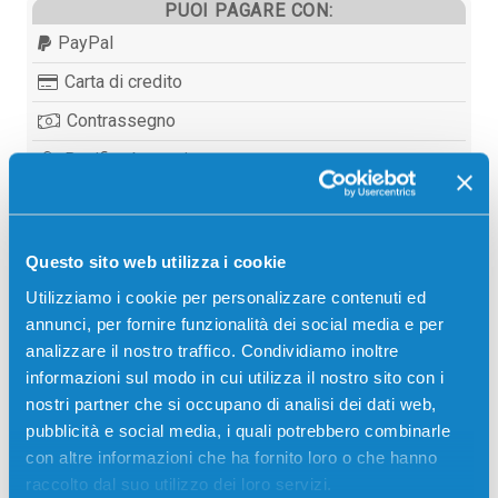
PUOI PAGARE CON:
PayPal
Carta di credito
Contrassegno
Bonifico bancario
Questo sito web utilizza i cookie
Descrizione
Utilizziamo i cookie per personalizzare contenuti ed
annunci, per fornire funzionalità dei social media e per
Cinghia di trasferimento originale Ricoh 406664
analizzare il nostro traffico. Condividiamo inoltre
COLORE 100000 pagine per Stampanti: Ricoh AFICIO
informazioni sul modo in cui utilizza il nostro sito con i
SPC430DN, Ricoh AFICIO SPC431DN, Ricoh AFICIO
nostri partner che si occupano di analisi dei dati web,
SPC440DN
pubblicità e social media, i quali potrebbero combinarle
con altre informazioni che ha fornito loro o che hanno
raccolto dal suo utilizzo dei loro servizi.