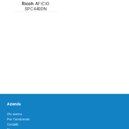
Ricoh
AFICIO
SPC440DN
Azienda
Chi siamo
Per l’ambiente
Contatti