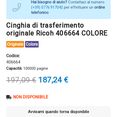
Hai bisogno di aiuto?
Contattaci al numero
(+39) 0776.917042
per effettuare un
ordine
telefonico
Cinghia di trasferimento
originale Ricoh 406664 COLORE
Originale
Colore
Codice:
406664
Capacità:
100000 pagine
Il
Il
197,09
€
187,24
€
prezzo
prezzo
originale
attuale
era:
è:
NON DISPONIBILE
197,09 €.
187,24 €.
Avvisami quando torna disponibile