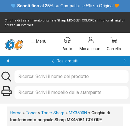
Sconti fino al 25%
su Compatibili e 5% su Originali
Cinghia di trasferimento originale Sharp MX450B1 COLORE al miglior al miglior
prezzo su Internet!
Menù
Aiuto
Mio account
Carrello
Garanzia 24 mesi
Home
»
Toner
»
Toner Sharp
»
MX3500N
»
Cinghia di
trasferimento originale Sharp MX450B1 COLORE