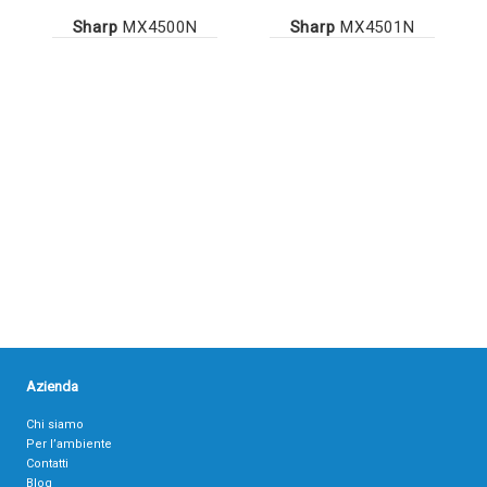
Sharp
MX4500N
Sharp
MX4501N
Azienda
Chi siamo
Per l’ambiente
Contatti
Blog