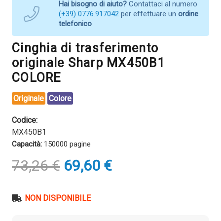
Hai bisogno di aiuto?
Contattaci al numero
(+39) 0776.917042
per effettuare un
ordine
telefonico
Cinghia di trasferimento
originale Sharp MX450B1
COLORE
Originale
Colore
Codice:
MX450B1
Capacità:
150000 pagine
Il
Il
73,26
€
69,60
€
prezzo
prezzo
originale
attuale
era:
è:
NON DISPONIBILE
73,26 €.
69,60 €.