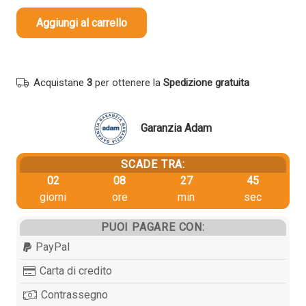
27,15 €.
25,79 €.
Aggiungi al carrello
Cinghia
di
trasferimento
originale
Acquistane
3
per ottenere la
Spedizione gratuita
Sharp
MX607U2
Garanzia Adam
Secondaria
COLORE
quantità
SCADE TRA:
02
08
27
45
giorni
ore
min
sec
PUOI PAGARE CON:
PayPal
Carta di credito
Contrassegno