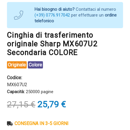
Hai bisogno di aiuto?
Contattaci al numero
(+39) 0776.917042
per effettuare un
ordine
telefonico
Cinghia di trasferimento
originale Sharp MX607U2
Secondaria COLORE
Originale
Colore
Codice:
MX607U2
Capacità:
250000 pagine
Il
Il
27,15
€
25,79
€
prezzo
prezzo
originale
attuale
era:
è:
CONSEGNA IN 3-5 GIORNI