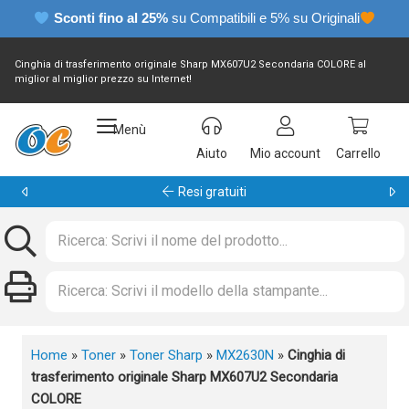
Sconti fino al 25%
su Compatibili e 5% su Originali
Cinghia di trasferimento originale Sharp MX607U2 Secondaria COLORE al
miglior al miglior prezzo su Internet!
Menù
Aiuto
Mio account
Carrello
Garanzia 24 mesi
Home
»
Toner
»
Toner Sharp
»
MX2630N
»
Cinghia di
trasferimento originale Sharp MX607U2 Secondaria
COLORE