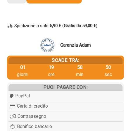
originale
Kyocera-
Mita
1902ND0UN0
Spedizione a solo
5,90 €
(
Gratis da 59,00 €
)
NERO
quantità
Garanzia Adam
SCADE TRA:
01
19
58
50
giorni
ore
min
sec
PUOI PAGARE CON:
PayPal
Carta di credito
Contrassegno
Bonifico bancario