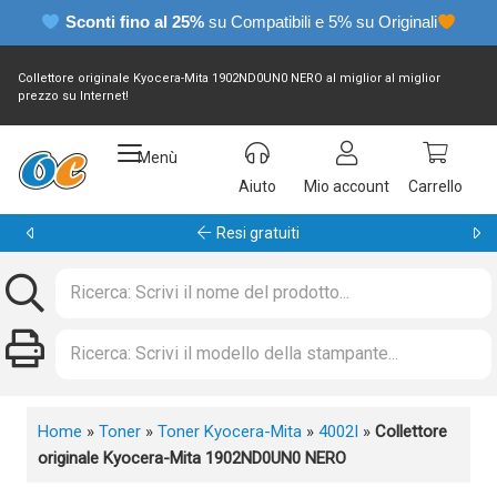
Sconti fino al 25%
su Compatibili e 5% su Originali
Collettore originale Kyocera-Mita 1902ND0UN0 NERO al miglior al miglior
prezzo su Internet!
Menù
Aiuto
Mio account
Carrello
Garanzia 24 mesi
Home
»
Toner
»
Toner Kyocera-Mita
»
4002I
»
Collettore
originale Kyocera-Mita 1902ND0UN0 NERO