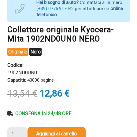
Hai bisogno di aiuto?
Contattaci al numero
(+39) 0776.917042
per effettuare un
ordine
telefonico
Collettore originale Kyocera-
Mita 1902ND0UN0 NERO
Originale
Nero
Codice:
1902ND0UN0
Capacità:
40000 pagine
Il
Il
13,54
€
12,86
€
prezzo
prezzo
originale
attuale
era:
è:
CONSEGNA IN 24/48 ORE
13,54 €.
12,86 €.
Collettore
Aggiungi al carrello