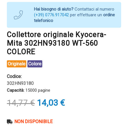
Hai bisogno di aiuto?
Contattaci al numero
(+39) 0776.917042
per effettuare un
ordine
telefonico
Collettore originale Kyocera-
Mita 302HN93180 WT-560
COLORE
Originale
Colore
Codice:
302HN93180
Capacità:
15000 pagine
Il
Il
14,77
€
14,03
€
prezzo
prezzo
originale
attuale
era:
è:
NON DISPONIBILE