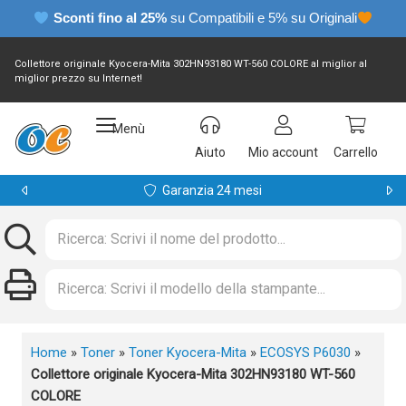
Sconti fino al 25%
su Compatibili e 5% su Originali
Collettore originale Kyocera-Mita 302HN93180 WT-560 COLORE al miglior al
miglior prezzo su Internet!
Menù
Aiuto
Mio account
Carrello
Garanzia 24 mesi
Home
»
Toner
»
Toner Kyocera-Mita
»
ECOSYS P6030
»
Collettore originale Kyocera-Mita 302HN93180 WT-560
COLORE