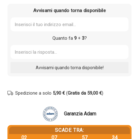
14,77 €.
14,03 €.
Avvisami quando torna disponibile
Quanto fa
9
+
3
?
Spedizione a solo
5,90 €
(
Gratis da 59,00 €
)
Garanzia Adam
SCADE TRA:
02
07
57
34