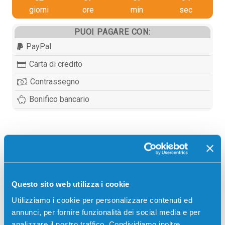
giorni
ore
min
sec
PUOI PAGARE CON:
PayPal
Carta di credito
Contrassegno
Bonifico bancario
Descrizione
Collettore originale Kyocera-Mita 302HN93180 WT-
Questo sito web utilizza i cookie
560 COLORE 15000 pagine per Stampanti: Kyocera-
Utilizziamo i cookie per personalizzare contenuti ed
Mita ECOSYS P6030, Kyocera-Mita FS-C5100,
annunci, per fornire funzionalità dei social media e per
Kyocera-Mita FS-C5200, Kyocera-Mita FS-C5300,
analizzare il nostro traffico. Condividiamo inoltre