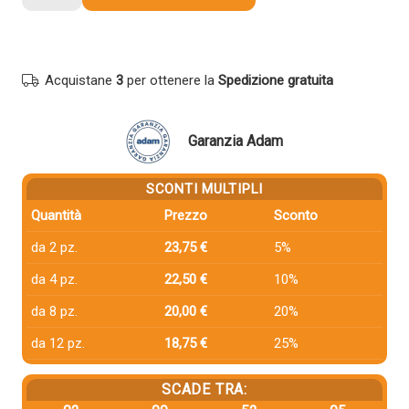
compatibile
Minolta
A1AU0Y1
WB-
Acquistane
3
per ottenere la
Spedizione gratuita
P03
NERO
quantità
Garanzia Adam
SCONTI MULTIPLI
Quantità
Prezzo
Sconto
da 2 pz.
23,75 €
5%
da 4 pz.
22,50 €
10%
da 8 pz.
20,00 €
20%
da 12 pz.
18,75 €
25%
SCADE TRA: