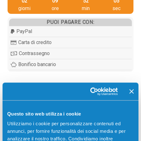
02
09
52
04
giorni
ore
min
sec
PUOI PAGARE CON:
PayPal
Carta di credito
Contrassegno
Bonifico bancario
Descrizione
Collettore compatibile Minolta A1AU0Y1 WB-P03
Questo sito web utilizza i cookie
NERO 36000 pagine per Stampanti: Minolta BIZHUB
Utilizziamo i cookie per personalizzare contenuti ed
C25, Minolta BIZHUB C35, Minolta BIZHUB C35P,
annunci, per fornire funzionalità dei social media e per
Minolta MAGICOLOR 4750, Minolta MAGICOLOR
analizzare il nostro traffico. Condividiamo inoltre