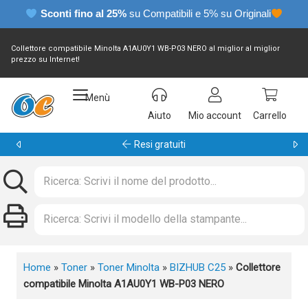
Sconti fino al 25%
su Compatibili e 5% su Originali
Collettore compatibile Minolta A1AU0Y1 WB-P03 NERO al miglior al miglior
prezzo su Internet!
Menù
Aiuto
Mio account
Carrello
Garanzia 24 mesi
Home
»
Toner
»
Toner Minolta
»
BIZHUB C25
»
Collettore
compatibile Minolta A1AU0Y1 WB-P03 NERO