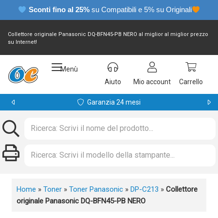
Sconti fino al 25%
su Compatibili e 5% su Originali
Collettore originale Panasonic DQ-BFN45-PB NERO al miglior al miglior prezzo
su Internet!
Menù
Aiuto
Mio account
Carrello
Garanzia 24 mesi
Home
»
Toner
»
Toner Panasonic
»
DP-C213
»
Collettore
originale Panasonic DQ-BFN45-PB NERO