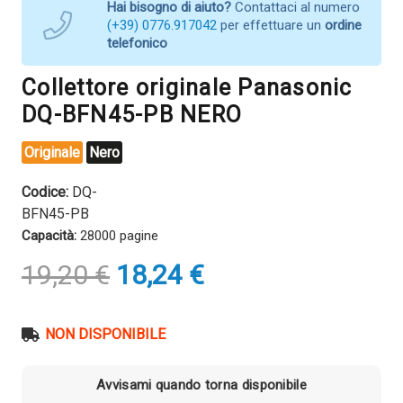
Hai bisogno di aiuto?
Contattaci al numero
(+39) 0776.917042
per effettuare un
ordine
telefonico
Collettore originale Panasonic
DQ-BFN45-PB NERO
Originale
Nero
Codice:
DQ-
BFN45-PB
Capacità:
28000 pagine
Il
Il
19,20
€
18,24
€
prezzo
prezzo
originale
attuale
era:
è:
NON DISPONIBILE
19,20 €.
18,24 €.
Avvisami quando torna disponibile