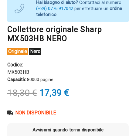
Hai bisogno di aiuto?
Contattaci al numero
(+39) 0776.917042
per effettuare un
ordine
telefonico
Collettore originale Sharp
MX503HB NERO
Originale
Nero
Codice:
MX503HB
Capacità:
80000 pagine
Il
Il
18,30
€
17,39
€
prezzo
prezzo
originale
attuale
era:
è:
NON DISPONIBILE
18,30 €.
17,39 €.
Avvisami quando torna disponibile