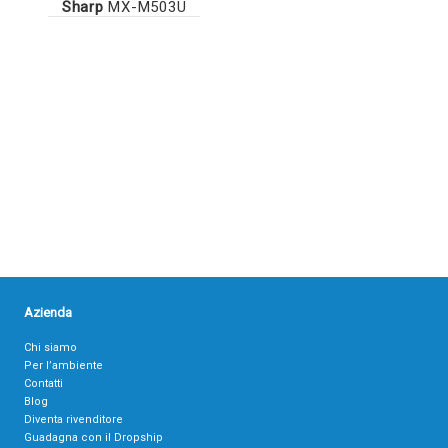
Sharp
MX-M503U
Azienda
Chi siamo
Per l’ambiente
Contatti
Blog
Diventa rivenditore
Guadagna con il Dropship