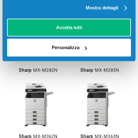
Mostra dettagli
Accetta tutti
Personalizza
Sharp
MX-M282N
Sharp
MX-M283N
Sharp
MX-M362N
Sharp
MX-M363N