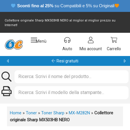
Sconti fino al 25%
su Compatibili e 5% su Originali
Collettore originale Sharp MX503HB NERO al miglior al miglior prezzo su
Internet!
Menù
Aiuto
Mio account
Carrello
Garanzia 24 mesi
Home
»
Toner
»
Toner Sharp
»
MX-M282N
»
Collettore
originale Sharp MX503HB NERO