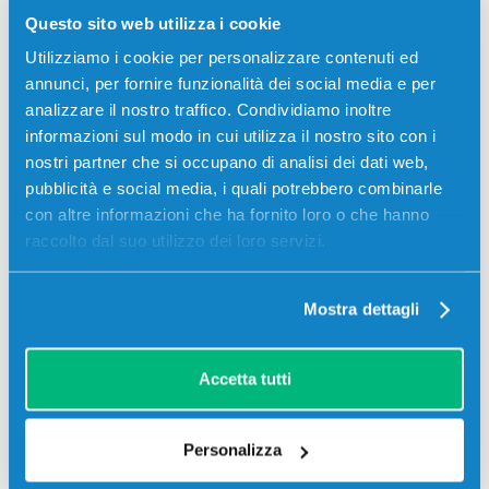
Questo sito web utilizza i cookie
Utilizziamo i cookie per personalizzare contenuti ed
annunci, per fornire funzionalità dei social media e per
analizzare il nostro traffico. Condividiamo inoltre
Recensioni
informazioni sul modo in cui utilizza il nostro sito con i
nostri partner che si occupano di analisi dei dati web,
pubblicità e social media, i quali potrebbero combinarle
con altre informazioni che ha fornito loro o che hanno
raccolto dal suo utilizzo dei loro servizi.
Mostra dettagli
Accetta tutti
Personalizza
Stampanti compatibili