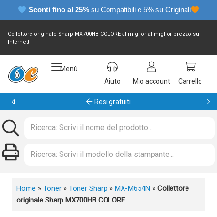
Sconti fino al 25%
su Compatibili e 5% su Originali
Collettore originale Sharp MX700HB COLORE al miglior al miglior prezzo su
Internet!
Menù
Aiuto
Mio account
Carrello
Garanzia 24 mesi
Home
»
Toner
»
Toner Sharp
»
MX-M654N
»
Collettore
originale Sharp MX700HB COLORE