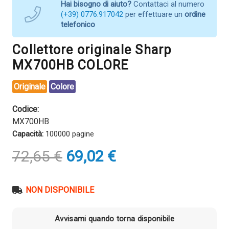
Hai bisogno di aiuto?
Contattaci al numero
(+39) 0776.917042
per effettuare un
ordine
telefonico
Collettore originale Sharp
MX700HB COLORE
Originale
Colore
Codice:
MX700HB
Capacità:
100000 pagine
Il
Il
72,65
€
69,02
€
prezzo
prezzo
originale
attuale
era:
è:
NON DISPONIBILE
72,65 €.
69,02 €.
Avvisami quando torna disponibile