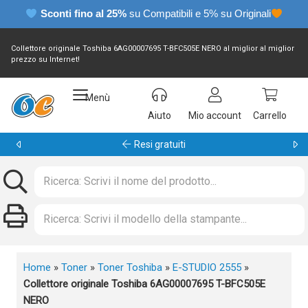
Sconti fino al 25%
su Compatibili e 5% su Originali
Collettore originale Toshiba 6AG00007695 T-BFC505E NERO al miglior al miglior
prezzo su Internet!
Menù
Aiuto
Mio account
Carrello
Garanzia 24 mesi
Home
»
Toner
»
Toner Toshiba
»
E-STUDIO 2555
»
Collettore originale Toshiba 6AG00007695 T-BFC505E
NERO