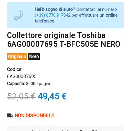
Hai bisogno di aiuto?
Contattaci al numero
(+39) 0776.917042
per effettuare un
ordine
telefonico
Collettore originale Toshiba
6AG00007695 T-BFC505E NERO
Originale
Nero
Codice:
6AG00007695
Capacità:
30000 pagine
Il
Il
52,05
€
49,45
€
prezzo
prezzo
originale
attuale
era:
è:
NON DISPONIBILE
52,05 €.
49,45 €.