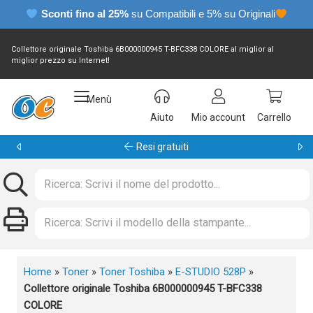
Sconti fino al 25%
su Compatibili e 5% su Originali
Collettore originale Toshiba 6B000000945 T-BFC338 COLORE al miglior al
miglior prezzo su Internet!
Menù
Aiuto
Mio account
Carrello
Garanzia 24 mesi
Home
»
Toner
»
Toner Toshiba
»
E-STUDIO 528P
»
Collettore originale Toshiba 6B000000945 T-BFC338
COLORE