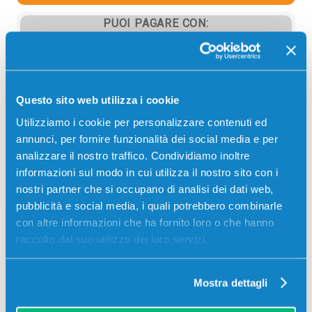
PUOI PAGARE CON:
PayPal
Carta di credito
Contrassegno
Questo sito web utilizza i cookie
Bonifico bancario
Utilizziamo i cookie per personalizzare contenuti ed
annunci, per fornire funzionalità dei social media e per
analizzare il nostro traffico. Condividiamo inoltre
informazioni sul modo in cui utilizza il nostro sito con i
Descrizione
nostri partner che si occupano di analisi dei dati web,
pubblicità e social media, i quali potrebbero combinarle
con altre informazioni che ha fornito loro o che hanno
Collettore originale Toshiba 6B000000945 T-BFC338
raccolto dal suo utilizzo dei loro servizi.
COLORE 25000 pagine per Stampanti: Toshiba E-
STUDIO 528P
Mostra dettagli