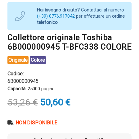
Hai bisogno di aiuto?
Contattaci al numero
(+39) 0776.917042
per effettuare un
ordine
telefonico
Collettore originale Toshiba
6B000000945 T-BFC338 COLORE
Originale
Colore
Codice:
6B000000945
Capacità:
25000 pagine
Il
Il
53,26
€
50,60
€
prezzo
prezzo
originale
attuale
era:
è:
NON DISPONIBILE
53,26 €.
50,60 €.