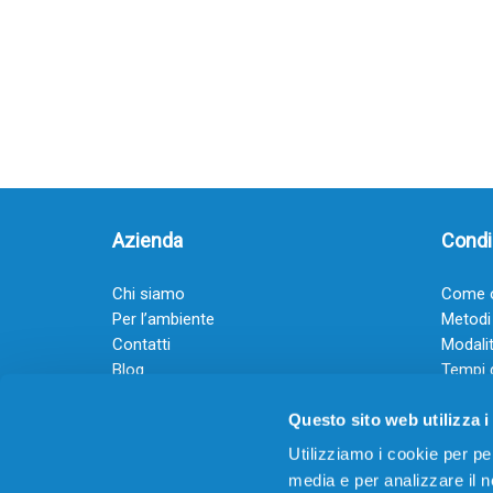
Azienda
Condiz
Chi siamo
Come o
Per l’ambiente
Metodi
Contatti
Modalit
Blog
Tempi 
Diventa rivenditore
Termini
Questo sito web utilizza i
Guadagna con il Dropship
Black Friday 2025
Utilizziamo i cookie per pe
media e per analizzare il no