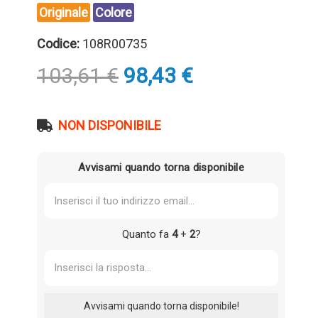
Originale
Colore
Codice:
108R00735
Il
Il
103,61
€
98,43
€
prezzo
prezzo
originale
attuale
era:
è:
NON DISPONIBILE
103,61 €.
98,43 €.
Avvisami quando torna disponibile
Quanto fa
4
+
2
?