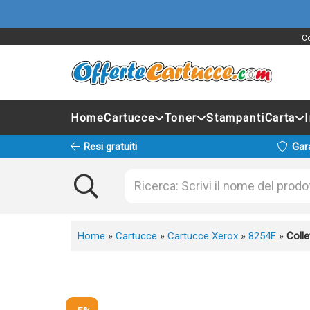
Co
Home
Cartucce
Toner
Stampanti
Carta
Resi gratuiti
Gar
Home
»
Cartucce
»
Cartucce Xerox
»
8254E
»
Coll