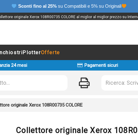
Sconti fino al 25%
su Compatibili e 5% su Originali
llettore originale Xerox 108R00735 COLORE al miglior al miglior prezzo su Intern
Inchiostri
Plotter
Offerte
anzia 24 mesi
Pagamenti sicuri
ettore originale Xerox 108R00735 COLORE
Collettore originale Xerox 108