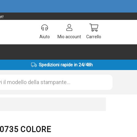
et!
Aiuto
Mio account
Carrello
Spedizioni rapide in 24/48h
R00735 COLORE