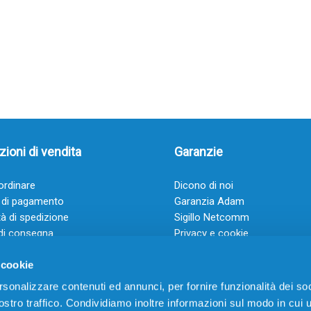
ioni di vendita
Garanzie
rdinare
Dicono di noi
 di pagamento
Garanzia Adam
à di spedizione
Sigillo Netcomm
di consegna
Privacy e cookie
 e condizioni
FAQ: Domande frequenti
 cookie
rsonalizzare contenuti ed annunci, per fornire funzionalità dei soc
stro traffico. Condividiamo inoltre informazioni sul modo in cui ut