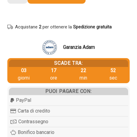
Xerox
108R01416
originale
COLORE
Acquistane
2
per ottenere la
Spedizione gratuita
quantità
Garanzia Adam
SCADE TRA:
03
17
22
51
giorni
ore
min
sec
PUOI PAGARE CON:
PayPal
Carta di credito
Contrassegno
Bonifico bancario