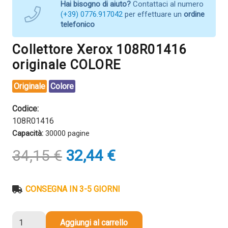
Hai bisogno di aiuto?
Contattaci al numero
(+39) 0776.917042
per effettuare un
ordine
telefonico
Collettore Xerox 108R01416
originale COLORE
Originale
Colore
Codice:
108R01416
Capacità:
30000 pagine
Il
Il
34,15
€
32,44
€
prezzo
prezzo
originale
attuale
era:
è:
CONSEGNA IN 3-5 GIORNI
34,15 €.
32,44 €.
Collettore
Aggiungi al carrello