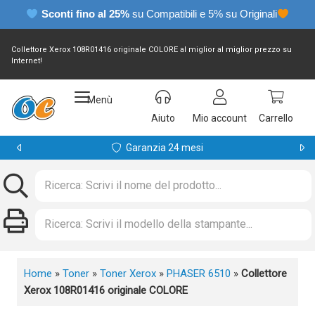
Sconti fino al 25%
su Compatibili e 5% su Originali
Collettore Xerox 108R01416 originale COLORE al miglior al miglior prezzo su
Internet!
Menù
Aiuto
Mio account
Carrello
Garanzia 24 mesi
Home
»
Toner
»
Toner Xerox
»
PHASER 6510
»
Collettore
Xerox 108R01416 originale COLORE