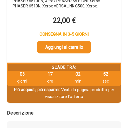
PHASER 6510DN, Xerox PHASER 6510DNI, Xerox
PHASER 6510N, Xerox VERSALINK C500, Xerox…
22,00
€
CONSEGNA IN 3-5 GIORNI
Aggiungi al carrello
SCADE TRA:
03
17
02
51
giorni
ore
min
sec
Più acquisti, più risparmi:
Visita la pagina prodotto per
visualizzare l'offerta
Descrizione