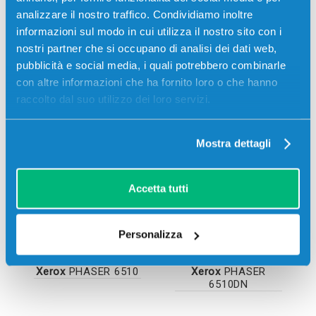
analizzare il nostro traffico. Condividiamo inoltre
informazioni sul modo in cui utilizza il nostro sito con i
nostri partner che si occupano di analisi dei dati web,
pubblicità e social media, i quali potrebbero combinarle
con altre informazioni che ha fornito loro o che hanno
raccolto dal suo utilizzo dei loro servizi.
Stampanti compatibili
Mostra dettagli
Accetta tutti
Personalizza
Xerox
PHASER 6510
Xerox
PHASER
6510DN