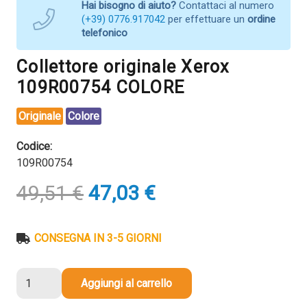
Hai bisogno di aiuto?
Contattaci al numero
(+39) 0776.917042
per effettuare un
ordine
telefonico
Collettore originale Xerox
109R00754 COLORE
Originale
Colore
Codice:
109R00754
Il
Il
49,51
€
47,03
€
prezzo
prezzo
originale
attuale
era:
è:
CONSEGNA IN 3-5 GIORNI
49,51 €.
47,03 €.
Collettore
Aggiungi al carrello
originale