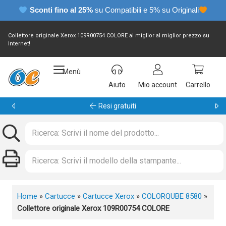
Sconti fino al 25%
su Compatibili e 5% su Originali
Collettore originale Xerox 109R00754 COLORE al miglior al miglior prezzo su
Internet!
Menù
Aiuto
Mio account
Carrello
Garanzia 24 mesi
Home
»
Cartucce
»
Cartucce Xerox
»
COLORQUBE 8580
»
Collettore originale Xerox 109R00754 COLORE