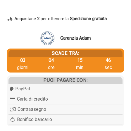
Xerox
109R00754
COLORE
Acquistane
2
per ottenere la
Spedizione gratuita
quantità
Garanzia Adam
SCADE TRA:
03
04
15
46
giorni
ore
min
sec
PUOI PAGARE CON:
PayPal
Carta di credito
Contrassegno
Bonifico bancario