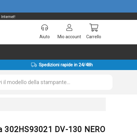
Internet!
Aiuto
Mio account
Carrello
Spedizioni rapide in 24/48h
ita 302HS93021 DV-130 NERO