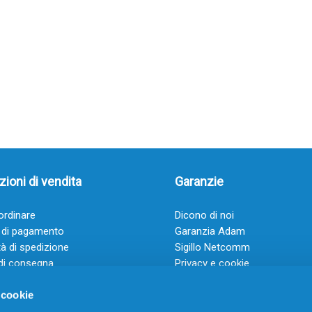
ioni di vendita
Garanzie
rdinare
Dicono di noi
 di pagamento
Garanzia Adam
à di spedizione
Sigillo Netcomm
di consegna
Privacy e cookie
 e condizioni
FAQ: Domande frequenti
 cookie