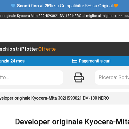
Sconti fino al 25%
su Compatibili e 5% su Originali
r originale Kyocera-Mita 302HS93021 DV-130 NERO al miglior al miglior prezzo su 
Inchiostri
Plotter
Offerte
anzia 24 mesi
Pagamenti sicuri
veloper originale Kyocera-Mita 302HS93021 DV-130 NERO
Developer originale Kyocera-M