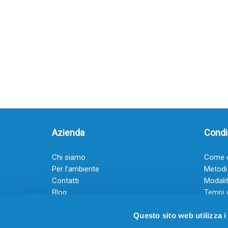
Azienda
Condiz
Chi siamo
Come o
Per l’ambiente
Metodi
Contatti
Modalit
Blog
Tempi 
Diventa rivenditore
Termini
Questo sito web utilizza i
Guadagna con il Dropship
Black Friday 2025