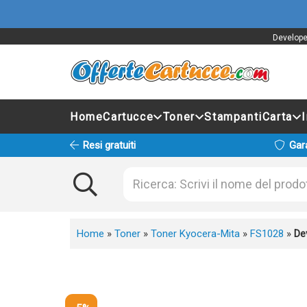
Develope
Home
Cartucce
Toner
Stampanti
Carta
Resi gratuiti
Gar
Home
»
Toner
»
Toner Kyocera-Mita
»
FS1028
»
De