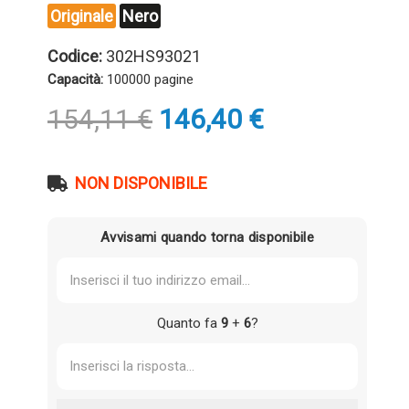
Originale
Nero
Codice:
302HS93021
Capacità:
100000 pagine
Il
Il
154,11
€
146,40
€
prezzo
prezzo
originale
attuale
era:
è:
NON DISPONIBILE
154,11 €.
146,40 €.
Avvisami quando torna disponibile
Quanto fa
9
+
6
?