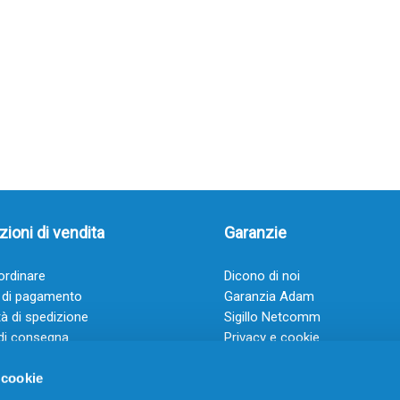
ioni di vendita
Garanzie
rdinare
Dicono di noi
 di pagamento
Garanzia Adam
à di spedizione
Sigillo Netcomm
di consegna
Privacy e cookie
 e condizioni
FAQ: Domande frequenti
 cookie