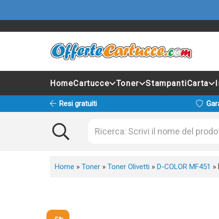
Home
Cartucce
Toner
Stampanti
Carta
Resi gratuiti
Gar
Home
»
Toner
»
Toner Olivetti
»
D-COLOR MF451
»