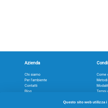
Azienda
Condiz
Chi siamo
Come o
Per l’ambiente
Metodi
Contatti
Modalit
Blog
Tempi 
Diventa rivenditore
Termini
Questo sito web utilizza i
Guadagna con il Dropship
Black Friday 2025