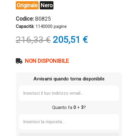
Originale
Nero
Codice:
B0825
Capacità:
1140000 pagine
Il
Il
216,33
€
205,51
€
prezzo
prezzo
originale
attuale
era:
è:
NON DISPONIBILE
216,33 €.
205,51 €.
Avvisami quando torna disponibile
Quanto fa
0
+
3
?