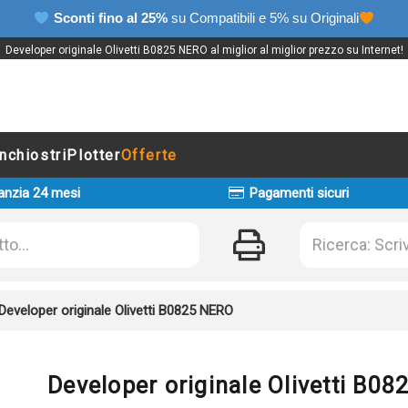
Sconti fino al 25%
su Compatibili e 5% su Originali
Developer originale Olivetti B0825 NERO al miglior al miglior prezzo su Internet!
Inchiostri
Plotter
Offerte
anzia 24 mesi
Pagamenti sicuri
Developer originale Olivetti B0825 NERO
Developer originale Olivetti B0