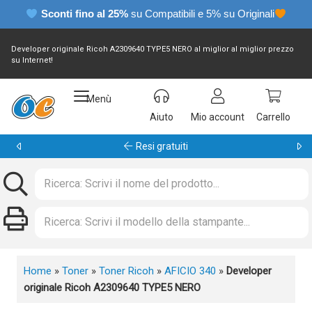
Sconti fino al 25%
su Compatibili e 5% su Originali
Developer originale Ricoh A2309640 TYPE5 NERO al miglior al miglior prezzo
su Internet!
Menù
Aiuto
Mio account
Carrello
Garanzia 24 mesi
Home
»
Toner
»
Toner Ricoh
»
AFICIO 340
»
Developer
originale Ricoh A2309640 TYPE5 NERO