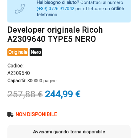
Hai bisogno di aiuto?
Contattaci al numero
(+39) 0776.917042
per effettuare un
ordine
telefonico
Developer originale Ricoh
A2309640 TYPE5 NERO
Originale
Nero
Codice:
A2309640
Capacità:
300000 pagine
Il
Il
257,88
€
244,99
€
prezzo
prezzo
originale
attuale
era:
è:
NON DISPONIBILE
257,88 €.
244,99 €.
Avvisami quando torna disponibile