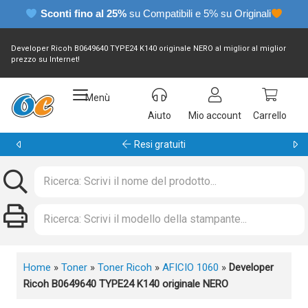
Sconti fino al 25%
su Compatibili e 5% su Originali
Developer Ricoh B0649640 TYPE24 K140 originale NERO al miglior al miglior
prezzo su Internet!
Menù
Aiuto
Mio account
Carrello
Garanzia 24 mesi
Home
»
Toner
»
Toner Ricoh
»
AFICIO 1060
»
Developer
Ricoh B0649640 TYPE24 K140 originale NERO