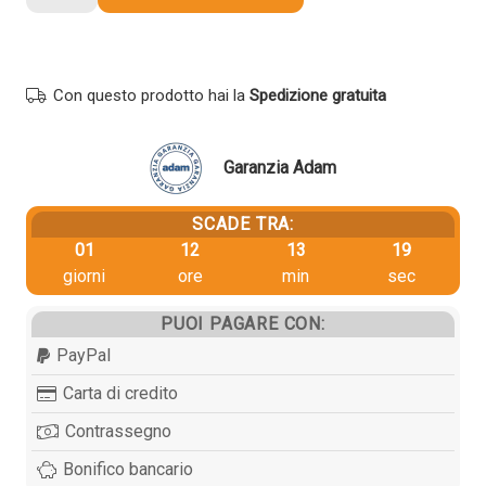
Ricoh
B0649640
TYPE24
K140
Con questo prodotto hai la
Spedizione gratuita
originale
NERO
quantità
Garanzia Adam
SCADE TRA:
01
12
13
19
giorni
ore
min
sec
PUOI PAGARE CON:
PayPal
Carta di credito
Contrassegno
Bonifico bancario