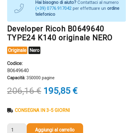
Hai bisogno di aiuto?
Contattaci al numero
(+39) 0776.917042
per effettuare un
ordine
telefonico
Developer Ricoh B0649640
TYPE24 K140 originale NERO
Originale
Nero
Codice:
B0649640
Capacità:
350000 pagine
Il
Il
206,16
€
195,85
€
prezzo
prezzo
originale
attuale
era:
è:
CONSEGNA IN 3-5 GIORNI
206,16 €.
195,85 €.
Developer
Aggiungi al carrello