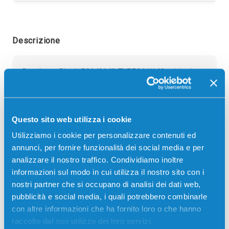
Descrizione
Developer Ricoh B0649640 TYPE24 K140 originale
NERO 350000 pagine per Stampanti: Ricoh AFICIO
1060, Ricoh AFICIO 1075, Ricoh AFICIO 2051, Ricoh
AFICIO 2060, Ricoh AFICIO 2075
Questo sito web utilizza i cookie
Utilizziamo i cookie per personalizzare contenuti ed
annunci, per fornire funzionalità dei social media e per
analizzare il nostro traffico. Condividiamo inoltre
informazioni sul modo in cui utilizza il nostro sito con i
nostri partner che si occupano di analisi dei dati web,
pubblicità e social media, i quali potrebbero combinarle
Recensioni
con altre informazioni che ha fornito loro o che hanno
raccolto dal suo utilizzo dei loro servizi.