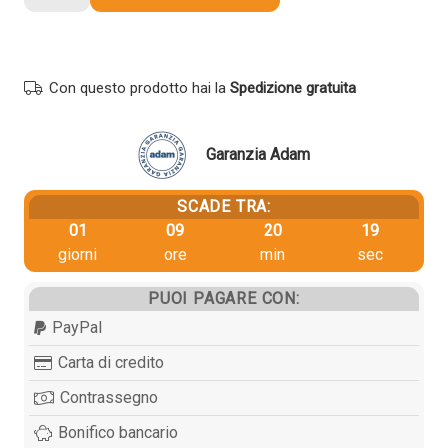
Ricoh
B1803001
originale
NERO
Con questo prodotto hai la
Spedizione gratuita
quantità
Garanzia Adam
SCADE TRA:
01
09
20
18
giorni
ore
min
sec
PUOI PAGARE CON:
PayPal
Carta di credito
Contrassegno
Bonifico bancario