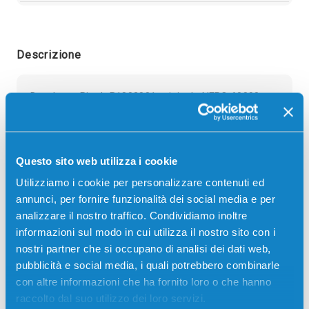
Descrizione
Developer Ricoh B1803001 originale NERO 60000
pagine per Stampanti: Ricoh AFICIO 3228, Ricoh
AFICIO 3228C, Ricoh AFICIO 3235, Ricoh AFICIO
3235C, Ricoh AFICIO 3245, Ricoh AFICIO 3245C
Questo sito web utilizza i cookie
Utilizziamo i cookie per personalizzare contenuti ed
annunci, per fornire funzionalità dei social media e per
analizzare il nostro traffico. Condividiamo inoltre
informazioni sul modo in cui utilizza il nostro sito con i
nostri partner che si occupano di analisi dei dati web,
pubblicità e social media, i quali potrebbero combinarle
Recensioni
con altre informazioni che ha fornito loro o che hanno
raccolto dal suo utilizzo dei loro servizi.