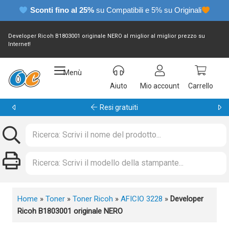
Sconti fino al 25%
su Compatibili e 5% su Originali
Developer Ricoh B1803001 originale NERO al miglior al miglior prezzo su
Internet!
Menù
Aiuto
Mio account
Carrello
Garanzia 24 mesi
Home
»
Toner
»
Toner Ricoh
»
AFICIO 3228
»
Developer
Ricoh B1803001 originale NERO