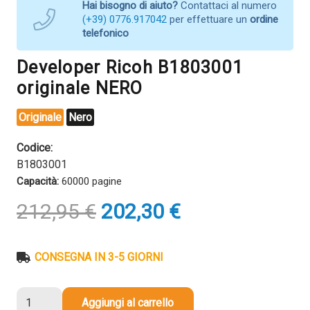
Hai bisogno di aiuto?
Contattaci al numero
(+39) 0776.917042
per effettuare un
ordine
telefonico
Developer Ricoh B1803001
originale NERO
Originale
Nero
Codice:
B1803001
Capacità:
60000 pagine
Il
Il
212,95
€
202,30
€
prezzo
prezzo
originale
attuale
era:
è:
CONSEGNA IN 3-5 GIORNI
212,95 €.
202,30 €.
Developer
Aggiungi al carrello