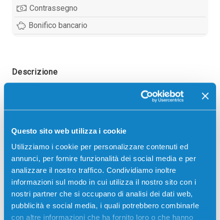
Contrassegno
Bonifico bancario
Descrizione
Developer originale Ricoh B1803050 MAGENTA
60000 pagine per Stampanti: Ricoh AFICIO 3228,
Ricoh AFICIO 3228C, Ricoh AFICIO 3235, Ricoh
Questo sito web utilizza i cookie
AFICIO 3235C, Ricoh AFICIO 3245, Ricoh AFICIO
Utilizziamo i cookie per personalizzare contenuti ed
3245C
annunci, per fornire funzionalità dei social media e per
analizzare il nostro traffico. Condividiamo inoltre
informazioni sul modo in cui utilizza il nostro sito con i
nostri partner che si occupano di analisi dei dati web,
pubblicità e social media, i quali potrebbero combinarle
con altre informazioni che ha fornito loro o che hanno