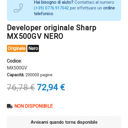
Hai bisogno di aiuto?
Contattaci al numero
(+39) 0776.917042
per effettuare un
ordine
telefonico
Developer originale Sharp
MX500GV NERO
Originale
Nero
Codice:
MX500GV
Capacità:
200000 pagine
Il
Il
76,78
€
72,94
€
prezzo
prezzo
originale
attuale
era:
è:
NON DISPONIBILE
76,78 €.
72,94 €.
Avvisami quando torna disponibile