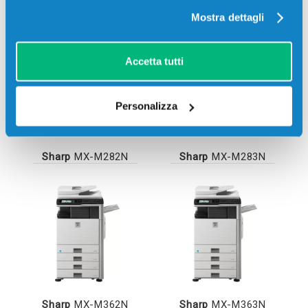
Mostra dettagli
Accetta tutti
Personalizza
Sharp
MX-M282N
Sharp
MX-M283N
Sharp
MX-M362N
Sharp
MX-M363N