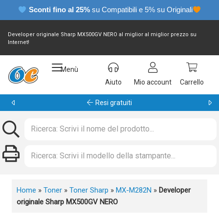
Sconti fino al 25%
su Compatibili e 5% su Originali
Developer originale Sharp MX500GV NERO al miglior al miglior prezzo su
Internet!
Menù
Aiuto
Mio account
Carrello
Garanzia 24 mesi
Home
»
Toner
»
Toner Sharp
»
MX-M282N
»
Developer
originale Sharp MX500GV NERO