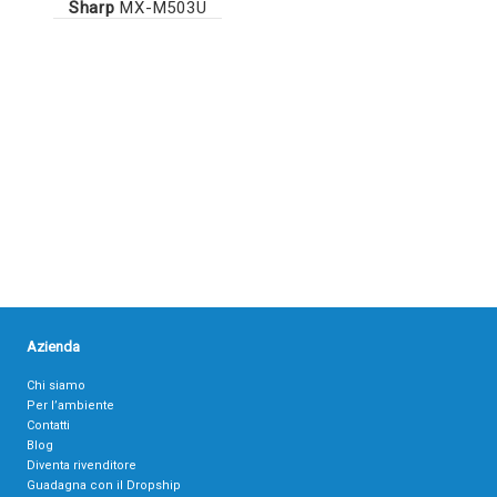
Sharp
MX-M503U
Azienda
Chi siamo
Per l’ambiente
Contatti
Blog
Diventa rivenditore
Guadagna con il Dropship