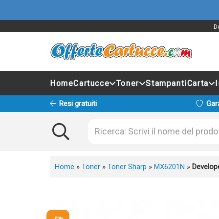
De
Home
Cartucce
Toner
Stampanti
Carta
Resi gratuiti
Gar
Home
»
Toner
»
Toner Sharp
»
MX6201N
»
Develop