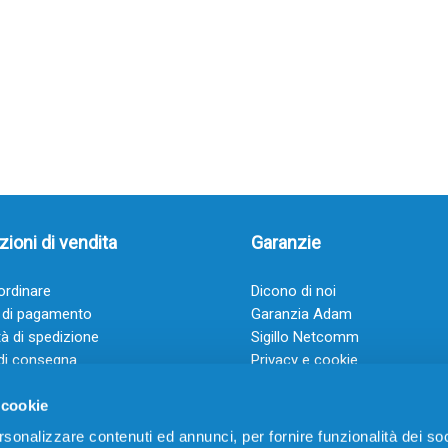
ioni di vendita
Garanzie
rdinare
Dicono di noi
 di pagamento
Garanzia Adam
à di spedizione
Sigillo Netcomm
di consegna
Privacy e cookie
 e condizioni
FAQ: Domande frequenti
 cookie
rsonalizzare contenuti ed annunci, per fornire funzionalità dei soc