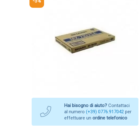
-5%
Hai bisogno di aiuto?
Contattaci
al numero
(+39) 0776.917042
per
effettuare un
ordine telefonico