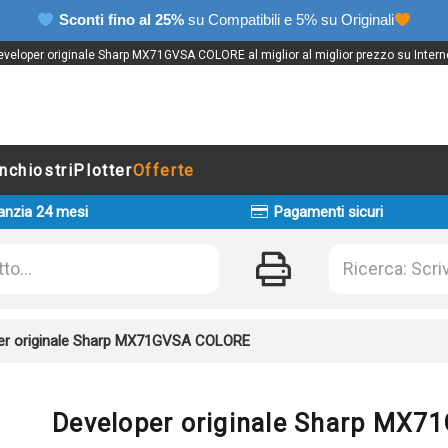
Sconti fino al 25%
su Compatibili e 5% su Originali
veloper originale Sharp MX71GVSA COLORE al miglior al miglior prezzo su Intern
Inchiostri
Plotter
Offerte
anzia 24 mesi
Pagamenti sicuri
er originale Sharp MX71GVSA COLORE
Developer originale Sharp MX