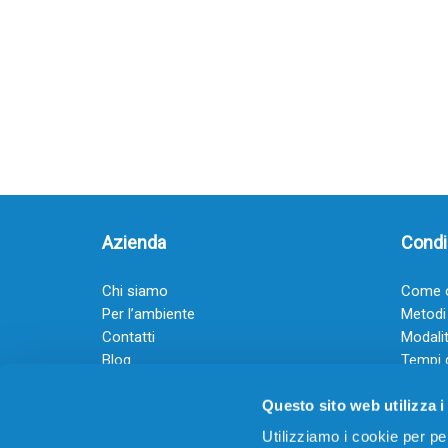
Azienda
Condiz
Chi siamo
Come o
Per l’ambiente
Metodi
Contatti
Modalit
Blog
Tempi 
Diventa rivenditore
Termini
Questo sito web utilizza i
Guadagna con il Dropship
Black Friday 2025
Utilizziamo i cookie per pe