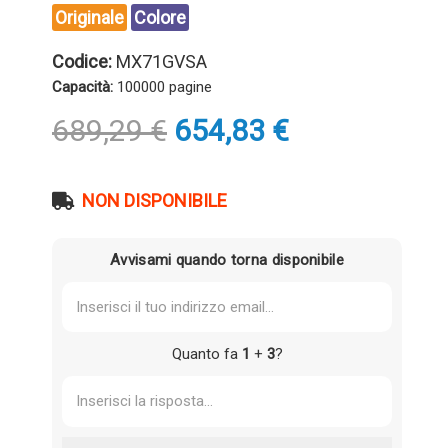
Originale
Colore
Codice:
MX71GVSA
Capacità:
100000 pagine
Il
Il
689,29
€
654,83
€
prezzo
prezzo
originale
attuale
era:
è:
NON DISPONIBILE
689,29 €.
654,83 €.
Avvisami quando torna disponibile
Quanto fa
1
+
3
?