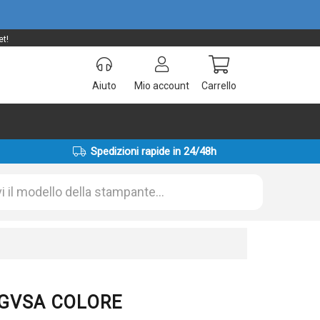
et!
Aiuto
Mio account
Carrello
Spedizioni rapide in 24/48h
71GVSA COLORE