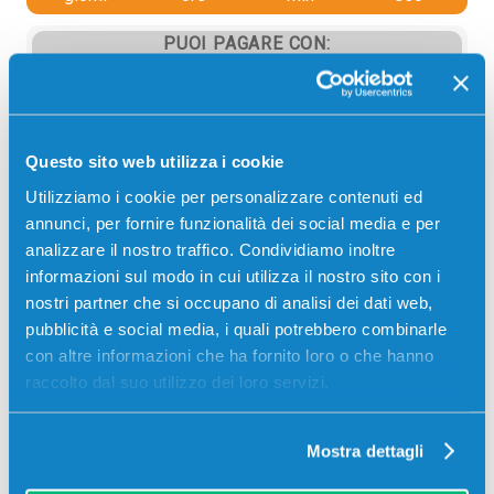
PUOI PAGARE CON:
PayPal
Carta di credito
Contrassegno
Questo sito web utilizza i cookie
Bonifico bancario
Utilizziamo i cookie per personalizzare contenuti ed
annunci, per fornire funzionalità dei social media e per
analizzare il nostro traffico. Condividiamo inoltre
informazioni sul modo in cui utilizza il nostro sito con i
Descrizione
nostri partner che si occupano di analisi dei dati web,
pubblicità e social media, i quali potrebbero combinarle
con altre informazioni che ha fornito loro o che hanno
Developer Toshiba 41330500000 D1200 originale
raccolto dal suo utilizzo dei loro servizi.
NERO 25000 pagine per Stampanti: Toshiba E-
STUDIO 12, Toshiba E-STUDIO 120
Mostra dettagli