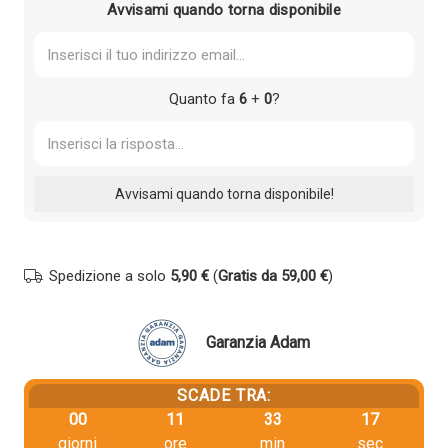
Avvisami quando torna disponibile
Quanto fa
6
+
0
?
Spedizione a solo
5,90 €
(
Gratis da 59,00 €
)
Garanzia Adam
SCADE TRA:
00
11
33
17
giorni
ore
min
sec