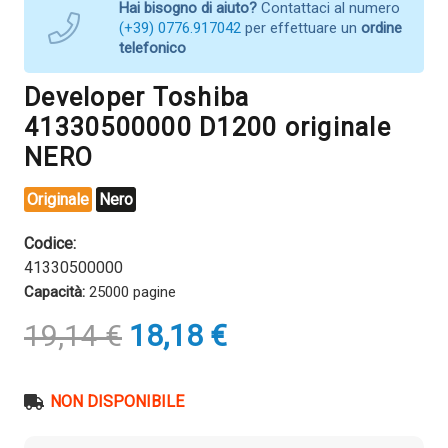
Hai bisogno di aiuto?
Contattaci al numero
(+39) 0776.917042
per effettuare un
ordine
telefonico
Developer Toshiba
41330500000 D1200 originale
NERO
Originale
Nero
Codice:
41330500000
Capacità:
25000 pagine
Il
Il
19,14
€
18,18
€
prezzo
prezzo
originale
attuale
era:
è:
NON DISPONIBILE
19,14 €.
18,18 €.