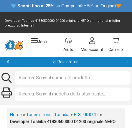
Sconti fino al 25%
su Compatibili e 5% su Originali
Developer Toshiba 41330500000 D1200 originale NERO al miglior al miglior
prezzo su Internet!
Menù
Aiuto
Mio account
Carrello
Garanzia 24 mesi
Home
»
Toner
»
Toner Toshiba
»
E-STUDIO 12
»
Developer Toshiba 41330500000 D1200 originale NERO