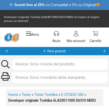
Sconti fino al 25%
su Compatibili e 5% su Originali
Developer originale Toshiba 6LA23011000 D6510 NERO al miglior al miglior
prezzo su Internet!
Menù
Aiuto
Mio account
Carrello
Garanzia 24 mesi
Home
»
Toner
»
Toner Toshiba
»
E-STUDIO 550
»
Developer originale Toshiba 6LA23011000 D6510 NERO