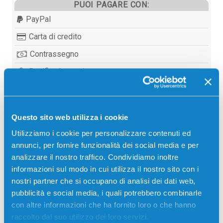
PUOI PAGARE CON:
PayPal
Carta di credito
Contrassegno
Bonifico bancario
Questo sito web utilizza i cookie
Descrizione
Utilizziamo i cookie per personalizzare contenuti ed
annunci, per fornire funzionalità dei social media e per
Developer originale Toshiba 6LA23011000 D6510
analizzare il nostro traffico. Condividiamo inoltre
NERO 500000 pagine per Stampanti: Toshiba E-
informazioni sul modo in cui utilizza il nostro sito con i
STUDIO 550, Toshiba E-STUDIO 650, Toshiba E-
nostri partner che si occupano di analisi dei dati web,
STUDIO 810
pubblicità e social media, i quali potrebbero combinarle
con altre informazioni che ha fornito loro o che hanno
raccolto dal suo utilizzo dei loro servizi.