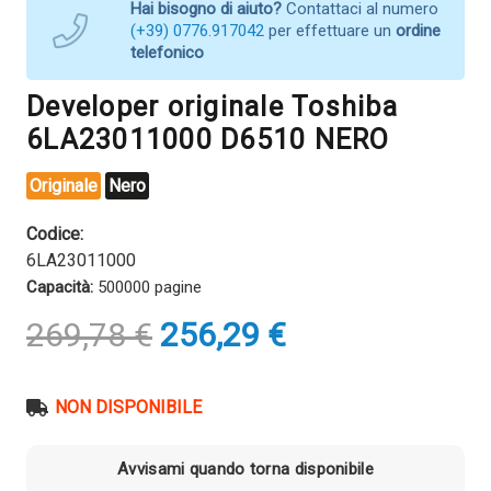
Hai bisogno di aiuto?
Contattaci al numero
(+39) 0776.917042
per effettuare un
ordine
telefonico
Developer originale Toshiba
6LA23011000 D6510 NERO
Originale
Nero
Codice:
6LA23011000
Capacità:
500000 pagine
Il
Il
269,78
€
256,29
€
prezzo
prezzo
originale
attuale
era:
è:
NON DISPONIBILE
269,78 €.
256,29 €.
Avvisami quando torna disponibile