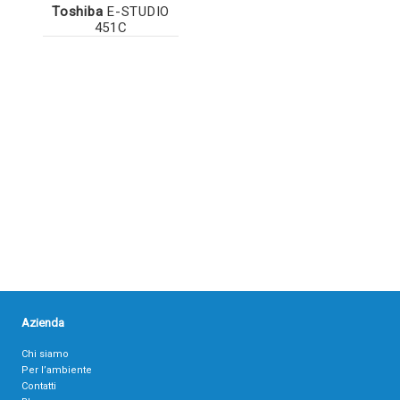
Toshiba
E-STUDIO
451C
Azienda
Chi siamo
Per l’ambiente
Contatti