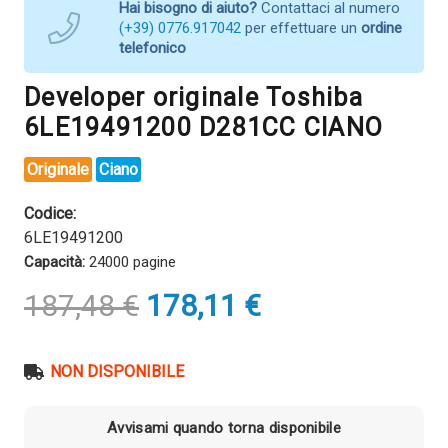
Hai bisogno di aiuto?
Contattaci al numero
(+39) 0776.917042
per effettuare un
ordine
telefonico
Developer originale Toshiba
6LE19491200 D281CC CIANO
Originale
Ciano
Codice:
6LE19491200
Capacità:
24000 pagine
Il
Il
187,48
€
178,11
€
prezzo
prezzo
originale
attuale
era:
è:
NON DISPONIBILE
187,48 €.
178,11 €.
Avvisami quando torna disponibile