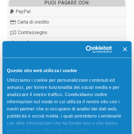
PUOI PAGARE CON:
PayPal
Carta di credito
Contrassegno
Bonifico bancario
Questo sito web utilizza i cookie
Descrizione
Utilizziamo i cookie per personalizzare contenuti ed
annunci, per fornire funzionalità dei social media e per
Developer originale Toshiba 6LE19491200 D281CC
analizzare il nostro traffico. Condividiamo inoltre
CIANO 24000 pagine per Stampanti: Toshiba E-
informazioni sul modo in cui utilizza il nostro sito con i
STUDIO 281C, Toshiba E-STUDIO 351C, Toshiba E-
nostri partner che si occupano di analisi dei dati web,
STUDIO 451C
pubblicità e social media, i quali potrebbero combinarle
con altre informazioni che ha fornito loro o che hanno
raccolto dal suo utilizzo dei loro servizi.