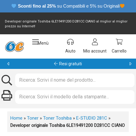
Sconti fino al 25%
su Compatibili e 5% su Originali
Developer originale Toshiba 6LE19491200 D281CC CIANO al miglior al miglior
prezzo su Internet!
Menù
Aiuto
Mio account
Carrello
Garanzia 24 mesi
Home
»
Toner
»
Toner Toshiba
»
E-STUDIO 281C
»
Developer originale Toshiba 6LE19491200 D281CC CIANO