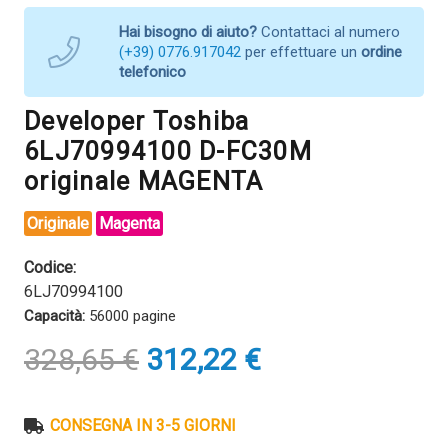
Hai bisogno di aiuto?
Contattaci al numero
(+39) 0776.917042
per effettuare un
ordine
telefonico
Developer Toshiba
6LJ70994100 D-FC30M
originale MAGENTA
Originale
Magenta
Codice:
6LJ70994100
Capacità:
56000 pagine
Il
Il
328,65
€
312,22
€
prezzo
prezzo
originale
attuale
era:
è:
CONSEGNA IN 3-5 GIORNI