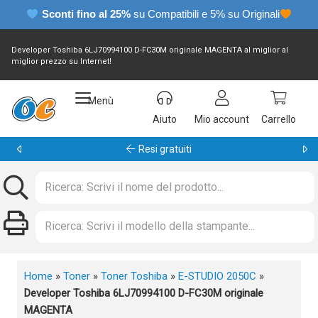
Sconti fino al 25%
su Compatibili e 5% su Originali
Developer Toshiba 6LJ70994100 D-FC30M originale MAGENTA al miglior al
miglior prezzo su Internet!
Menù
Aiuto
Mio account
Carrello
Garanzia 24 mesi
Home
»
Toner
»
Toner Toshiba
»
E-STUDIO 2050C
»
Developer Toshiba 6LJ70994100 D-FC30M originale
MAGENTA