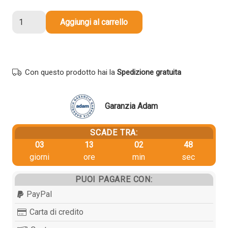
328,65 €.
312,22 €.
Developer
Aggiungi al carrello
Toshiba
6LJ70994100
D-
FC30M
Con questo prodotto hai la
Spedizione gratuita
originale
MAGENTA
quantità
Garanzia Adam
SCADE TRA:
03
13
02
48
giorni
ore
min
sec
PUOI PAGARE CON:
PayPal
Carta di credito