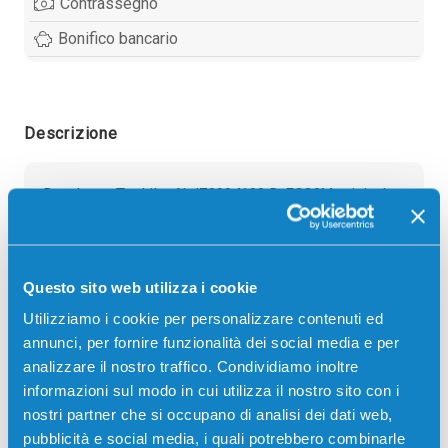
Contrassegno
Bonifico bancario
Descrizione
Developer Toshiba 6LJ70994100 D-FC30M originale
MAGENTA 56000 pagine per Stampanti: Toshiba E-
STUDIO 2050C, Toshiba E-STUDIO 2051C, Toshiba
E-STUDIO 2550C, Toshiba E-STUDIO 2555, Toshiba
Questo sito web utilizza i cookie
E-STUDIO 3055, Toshiba E-STUDIO 3055CSE
Utilizziamo i cookie per personalizzare contenuti ed
annunci, per fornire funzionalità dei social media e per
analizzare il nostro traffico. Condividiamo inoltre
informazioni sul modo in cui utilizza il nostro sito con i
nostri partner che si occupano di analisi dei dati web,
pubblicità e social media, i quali potrebbero combinarle
Recensioni