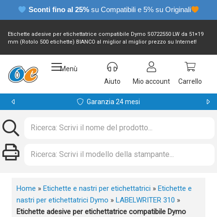
Sconti fino al 25%
su Compatibili e 5% su Originali
Etichette adesive per etichettatrice compatibile Dymo S0722550 LW da 51×19
mm (Rotolo 500 etichette) BIANCO al miglior al miglior prezzo su Internet!
Menù
Aiuto
Mio account
Carrello
Garanzia 24 mesi
Home
»
Etichette e nastri per etichettatrici
»
Etichette e
nastri per etichettatrici Dymo
»
LABELWRITER 310
»
Etichette adesive per etichettatrice compatibile Dymo