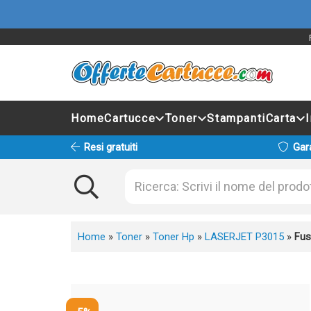
Home
Cartucce
Toner
Stampanti
Carta
Resi gratuiti
Gar
Home
»
Toner
»
Toner Hp
»
LASERJET P3015
»
Fus