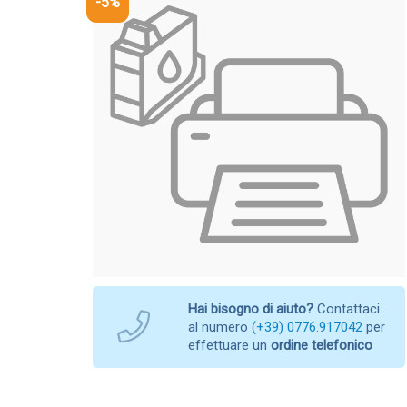
-5%
Hai bisogno di aiuto?
Contattaci
al numero
(+39) 0776.917042
per
effettuare un
ordine telefonico