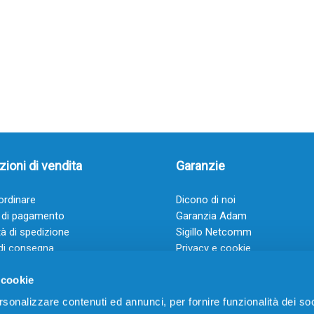
ioni di vendita
Garanzie
rdinare
Dicono di noi
 di pagamento
Garanzia Adam
à di spedizione
Sigillo Netcomm
di consegna
Privacy e cookie
 e condizioni
FAQ: Domande frequenti
 cookie
rsonalizzare contenuti ed annunci, per fornire funzionalità dei soc