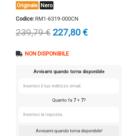
Originale
Nero
Codice:
RM1-6319-000CN
Il
Il
239,79
€
227,80
€
prezzo
prezzo
originale
attuale
era:
è:
NON DISPONIBILE
239,79 €.
227,80 €.
Avvisami quando torna disponibile
Quanto fa
7
+
7
?