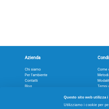
Azienda
Condiz
Chi siamo
Come o
Per l’ambiente
Metodi
Contatti
Modalit
Blog
Tempi 
Diventa rivenditore
Termini
Questo sito web utilizza i
Guadagna con il Dropship
Black Friday 2025
Utilizziamo i cookie per pe