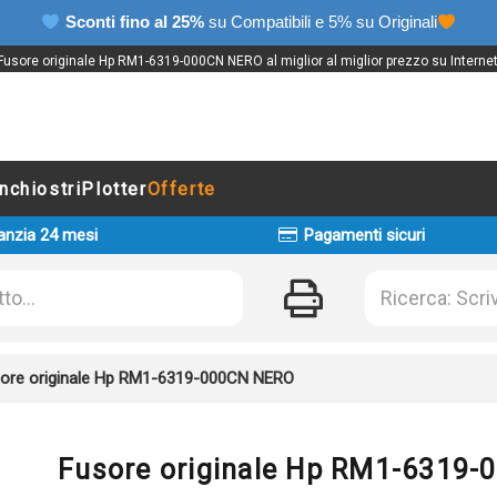
Sconti fino al 25%
su Compatibili e 5% su Originali
Fusore originale Hp RM1-6319-000CN NERO al miglior al miglior prezzo su Internet
Inchiostri
Plotter
Offerte
anzia 24 mesi
Pagamenti sicuri
ore originale Hp RM1-6319-000CN NERO
Fusore originale Hp RM1-6319