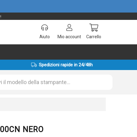
!
Aiuto
Mio account
Carrello
Spedizioni rapide in 24/48h
-000CN NERO