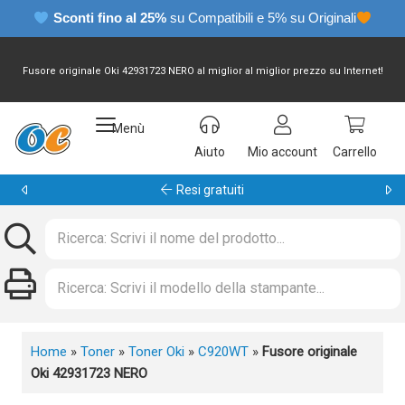
Sconti fino al 25%
su Compatibili e 5% su Originali
Fusore originale Oki 42931723 NERO al miglior al miglior prezzo su Internet!
Menù
Aiuto
Mio account
Carrello
Garanzia 24 mesi
Home
»
Toner
»
Toner Oki
»
C920WT
»
Fusore originale
Oki 42931723 NERO