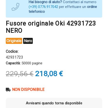
Hai bisogno di aiuto?
Contattaci al numero
(+39) 0776.917042
per effettuare un
ordine
telefonico
Fusore originale Oki 42931723
NERO
Originale
Nero
Codice:
42931723
Capacità:
50000 pagine
Il
Il
229,56
€
218,08
€
prezzo
prezzo
originale
attuale
era:
è:
NON DISPONIBILE
229,56 €.
218,08 €.
Avvisami quando torna disponibile