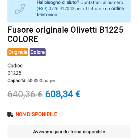
Hai bisogno di aiuto?
Contattaci al numero
(+39) 0776.917042
per effettuare un
ordine
telefonico
Fusore originale Olivetti B1225
COLORE
Originale
Colore
Codice:
B1225
Capacità:
600000 pagine
Il
Il
640,36
€
608,34
€
prezzo
prezzo
originale
attuale
era:
è:
NON DISPONIBILE
640,36 €.
608,34 €.
Avvisami quando torna disponibile