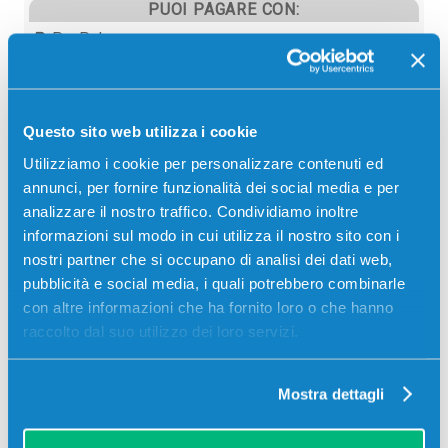
PUOI PAGARE CON:
PayPal
Carta di credito
Contrassegno
Questo sito web utilizza i cookie
Bonifico bancario
Utilizziamo i cookie per personalizzare contenuti ed
annunci, per fornire funzionalità dei social media e per
analizzare il nostro traffico. Condividiamo inoltre
informazioni sul modo in cui utilizza il nostro sito con i
Descrizione
nostri partner che si occupano di analisi dei dati web,
pubblicità e social media, i quali potrebbero combinarle
Fusore originale Olivetti B1225 COLORE 600000
con altre informazioni che ha fornito loro o che hanno
pagine per Stampanti: Olivetti D-COLOR MF454
raccolto dal suo utilizzo dei loro servizi.
Mostra dettagli