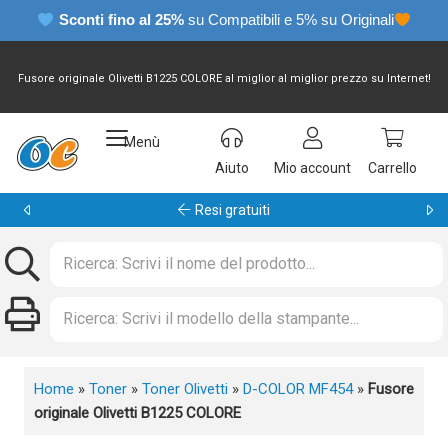
Sconti fino al 25%
su Compatibili e 5% su Originali
Fusore originale Olivetti B1225 COLORE al miglior al miglior prezzo su Internet!
Menù
Aiuto
Mio account
Carrello
Garanzia 24 mesi
Home
»
Toner
»
Toner Olivetti
»
D-COLOR MF454
»
Fusore
originale Olivetti B1225 COLORE