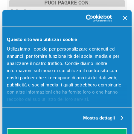
PUOI PAGARE CON:
PayPal
Carta di credito
Contrassegno
Questo sito web utilizza i cookie
Bonifico bancario
Utilizziamo i cookie per personalizzare contenuti ed
annunci, per fornire funzionalità dei social media e per
analizzare il nostro traffico. Condividiamo inoltre
informazioni sul modo in cui utilizza il nostro sito con i
Descrizione
nostri partner che si occupano di analisi dei dati web,
pubblicità e social media, i quali potrebbero combinarle
Fusore Ricoh 400569 RK113 TYPE3800C originale
con altre informazioni che ha fornito loro o che hanno
NERO 100000 pagine per Stampanti: Ricoh AFICIO
raccolto dal suo utilizzo dei loro servizi.
AP3800C
Mostra dettagli