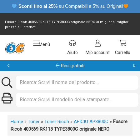
Sconti fino al 25%
su Compatibili e 5% su Originali
Fusore Ricoh 400569 RK113 TYPE3800C originale NERO al miglior al miglior
prezzo su Internet!
Menù
Aiuto
Mio account
Carrello
Garanzia 24 mesi
Home
»
Toner
»
Toner Ricoh
»
AFICIO AP3800C
»
Fusore
Ricoh 400569 RK113 TYPE3800C originale NERO