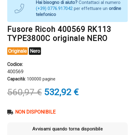
Hai bisogno di aiuto?
Contattaci al numero
(+39) 0776.917042
per effettuare un
ordine
telefonico
Fusore Ricoh 400569 RK113
TYPE3800C originale NERO
Originale
Nero
Codice:
400569
Capacità:
100000 pagine
Il
Il
560,97
€
532,92
€
prezzo
prezzo
originale
attuale
era:
è:
NON DISPONIBILE
560,97 €.
532,92 €.
Avvisami quando torna disponibile