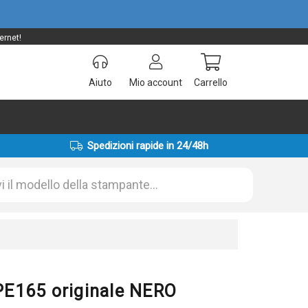
ernet!
Aiuto
Mio account
Carrello
Spedizioni rapide in 24/48h
E165 originale NERO