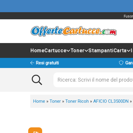
Fusor
Home
Cartucce
Toner
Stampanti
Carta
Resi gratuiti
Gar
Home
»
Toner
»
Toner Ricoh
»
AFICIO CL3500DN
»