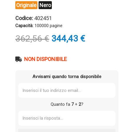
Originale
Nero
Codice:
402451
Capacità:
100000 pagine
Il
Il
362,56
€
344,43
€
prezzo
prezzo
originale
attuale
era:
è:
NON DISPONIBILE
362,56 €.
344,43 €.
Avvisami quando torna disponibile
Quanto fa
7
+
2
?