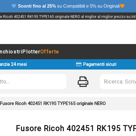
Sconti fino al 25%
su Compatibili e 5% su Originali
e Ricoh 402451 RK195 TYPE165 originale NERO al miglior al miglior prezzo su Int
Inchiostri
Plotter
Offerte
anzia 24 mesi
Pagamenti sicuri
Fusore Ricoh 402451 RK195 TYPE165 originale NERO
Fusore Ricoh 402451 RK195 TYP