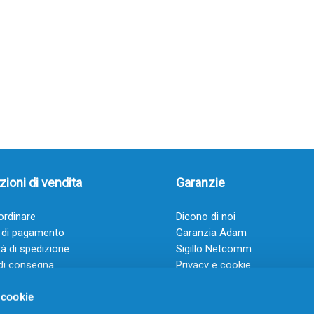
ioni di vendita
Garanzie
rdinare
Dicono di noi
 di pagamento
Garanzia Adam
à di spedizione
Sigillo Netcomm
di consegna
Privacy e cookie
 e condizioni
FAQ: Domande frequenti
 cookie