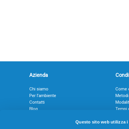
Azienda
Condiz
Chi siamo
Come o
Per l’ambiente
Metodi
Contatti
Modalit
Blog
Tempi 
Diventa rivenditore
Termini
Questo sito web utilizza i
Guadagna con il Dropship
Black Friday 2025