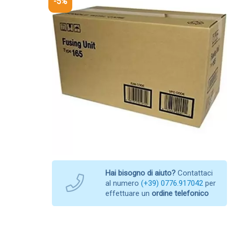
-5%
Hai bisogno di aiuto?
Contattaci
al numero
(+39) 0776.917042
per
effettuare un
ordine telefonico