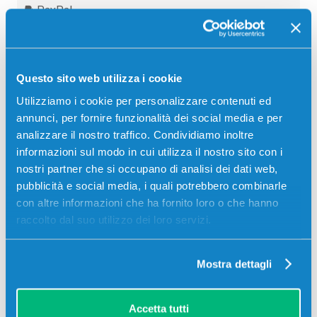
PayPal
Carta di credito
Contrassegno
Questo sito web utilizza i cookie
Bonifico bancario
Utilizziamo i cookie per personalizzare contenuti ed
annunci, per fornire funzionalità dei social media e per
analizzare il nostro traffico. Condividiamo inoltre
Descrizione
informazioni sul modo in cui utilizza il nostro sito con i
nostri partner che si occupano di analisi dei dati web,
pubblicità e social media, i quali potrebbero combinarle
Fusore originale Sharp MX200FU COLORE per
con altre informazioni che ha fornito loro o che hanno
Stampanti: Sharp MX2010U
raccolto dal suo utilizzo dei loro servizi.
Mostra dettagli
Accetta tutti