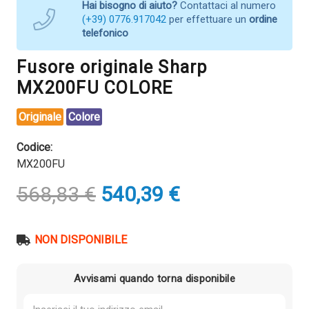
Hai bisogno di aiuto?
Contattaci al numero
(+39) 0776.917042
per effettuare un
ordine
telefonico
Fusore originale Sharp
MX200FU COLORE
Originale
Colore
Codice:
MX200FU
Il
Il
568,83
€
540,39
€
prezzo
prezzo
originale
attuale
era:
è:
NON DISPONIBILE
568,83 €.
540,39 €.
Avvisami quando torna disponibile