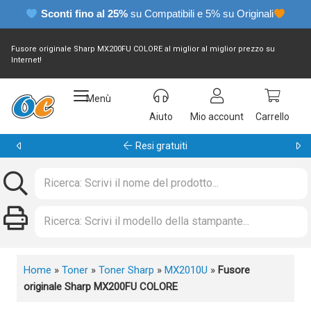
Sconti fino al 25%
su Compatibili e 5% su Originali
Fusore originale Sharp MX200FU COLORE al miglior al miglior prezzo su
Internet!
Menù
Aiuto
Mio account
Carrello
Garanzia 24 mesi
Home
»
Toner
»
Toner Sharp
»
MX2010U
»
Fusore
originale Sharp MX200FU COLORE