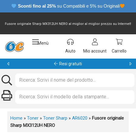
Sconti fino al 25%
su Compatibili e 5% su Originali
Fusore originale Sharp MX312UH NERO al miglior al miglior prezzo su Internet!
Menù
Aiuto
Mio account
Carrello
Garanzia 24 mesi
Home
»
Toner
»
Toner Sharp
»
AR6020
»
Fusore originale
Sharp MX312UH NERO