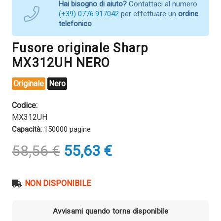
Hai bisogno di aiuto?
Contattaci al numero
(+39) 0776.917042
per effettuare un
ordine
telefonico
Fusore originale Sharp
MX312UH NERO
Originale
Nero
Codice:
MX312UH
Capacità:
150000 pagine
Il
Il
58,56
€
55,63
€
prezzo
prezzo
originale
attuale
era:
è:
NON DISPONIBILE
58,56 €.
55,63 €.
Avvisami quando torna disponibile