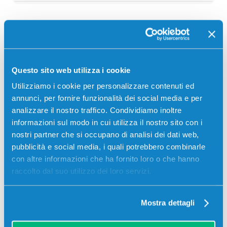
Descrizione
Questo sito web utilizza i cookie
Fusore Sharp MX410UH Superiore originale COLORE
200000 pagine per Stampanti: Sharp MX4100N,
Utilizziamo i cookie per personalizzare contenuti ed
Sharp MX4101N, Sharp MX5000N, Sharp MX5001N
annunci, per fornire funzionalità dei social media e per
analizzare il nostro traffico. Condividiamo inoltre
informazioni sul modo in cui utilizza il nostro sito con i
nostri partner che si occupano di analisi dei dati web,
pubblicità e social media, i quali potrebbero combinarle
con altre informazioni che ha fornito loro o che hanno
raccolto dal suo utilizzo dei loro servizi.
Recensioni
Mostra dettagli