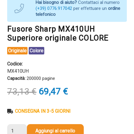
Hai bisogno di aiuto?
Contattaci al numero
(+39) 0776.917042
per effettuare un
ordine
telefonico
Fusore Sharp MX410UH
Superiore originale COLORE
Originale
Colore
Codice:
MX410UH
Capacità:
200000 pagine
Il
Il
73,13
€
69,47
€
prezzo
prezzo
originale
attuale
era:
è:
CONSEGNA IN 3-5 GIORNI
73,13 €.
69,47 €.
Fusore
Aggiungi al carrello