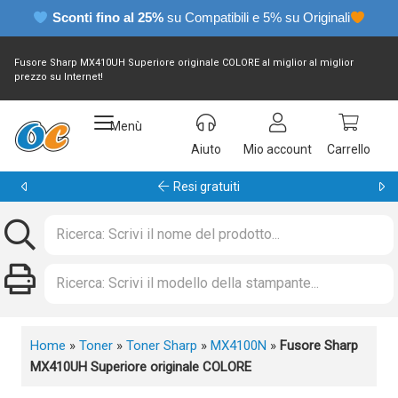
Sconti fino al 25%
su Compatibili e 5% su Originali
Fusore Sharp MX410UH Superiore originale COLORE al miglior al miglior
prezzo su Internet!
Menù
Aiuto
Mio account
Carrello
Garanzia 24 mesi
Home
»
Toner
»
Toner Sharp
»
MX4100N
»
Fusore Sharp
MX410UH Superiore originale COLORE