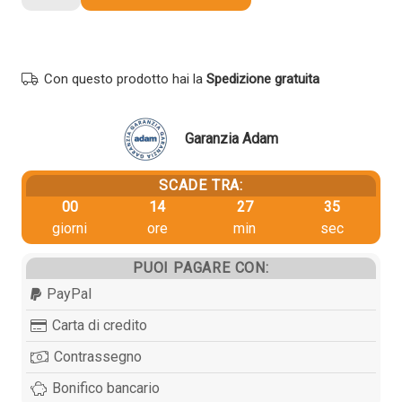
Sharp
MX410UH
Superiore
originale
Con questo prodotto hai la
Spedizione gratuita
COLORE
quantità
Garanzia Adam
SCADE TRA:
00
14
27
35
giorni
ore
min
sec
PUOI PAGARE CON:
PayPal
Carta di credito
Contrassegno
Bonifico bancario