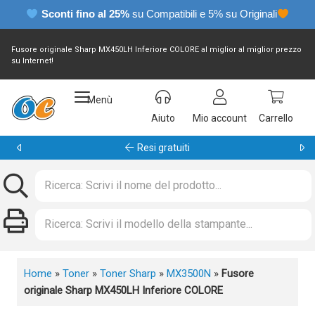
Sconti fino al 25%
su Compatibili e 5% su Originali
Fusore originale Sharp MX450LH Inferiore COLORE al miglior al miglior prezzo
su Internet!
Menù
Aiuto
Mio account
Carrello
Resi gratuiti
Home
»
Toner
»
Toner Sharp
»
MX3500N
»
Fusore
originale Sharp MX450LH Inferiore COLORE