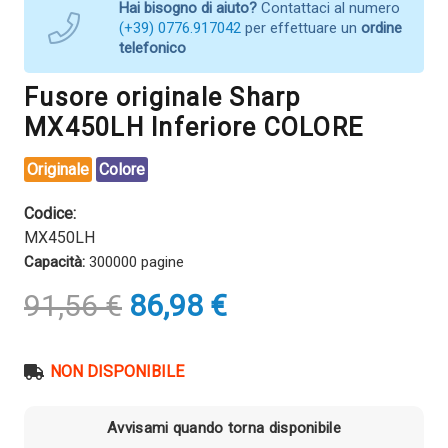
Hai bisogno di aiuto?
Contattaci al numero
(+39) 0776.917042
per effettuare un
ordine
telefonico
Fusore originale Sharp
MX450LH Inferiore COLORE
Originale
Colore
Codice:
MX450LH
Capacità:
300000 pagine
Il
Il
91,56
€
86,98
€
prezzo
prezzo
originale
attuale
era:
è:
NON DISPONIBILE
91,56 €.
86,98 €.
Avvisami quando torna disponibile