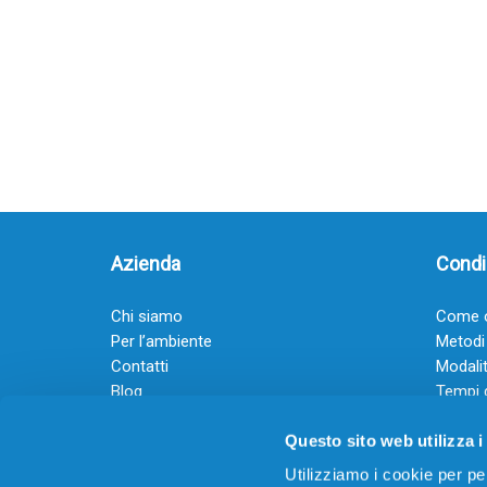
Azienda
Condiz
Chi siamo
Come o
Per l’ambiente
Metodi
Contatti
Modalit
Blog
Tempi 
Diventa rivenditore
Termini
Questo sito web utilizza i
Guadagna con il Dropship
Black Friday 2025
Utilizziamo i cookie per pe