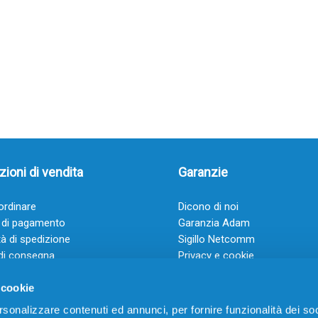
ioni di vendita
Garanzie
rdinare
Dicono di noi
 di pagamento
Garanzia Adam
à di spedizione
Sigillo Netcomm
di consegna
Privacy e cookie
 e condizioni
FAQ: Domande frequenti
 cookie
rsonalizzare contenuti ed annunci, per fornire funzionalità dei soc