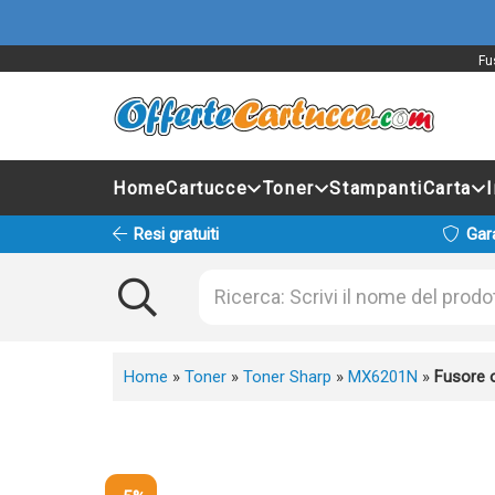
Fu
Home
Cartucce
Toner
Stampanti
Carta
Resi gratuiti
Gar
Home
»
Toner
»
Toner Sharp
»
MX6201N
»
Fusore 