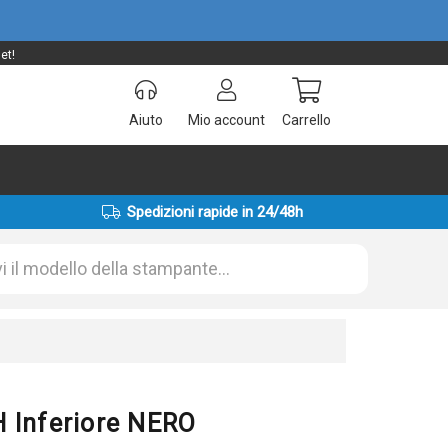
et!
Aiuto
Mio account
Carrello
Spedizioni rapide in 24/48h
 Inferiore NERO