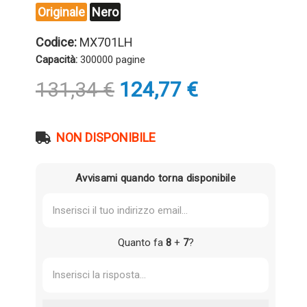
Originale
Nero
Codice:
MX701LH
Capacità:
300000 pagine
Il
Il
131,34
€
124,77
€
prezzo
prezzo
originale
attuale
era:
è:
NON DISPONIBILE
131,34 €.
124,77 €.
Avvisami quando torna disponibile
Quanto fa
8
+
7
?