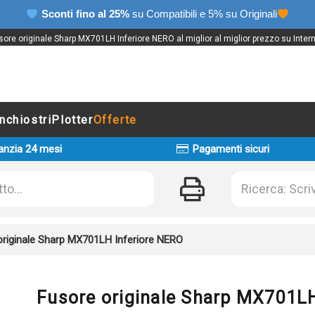
Sconti fino al 25%
su Compatibili e 5% su Originali
sore originale Sharp MX701LH Inferiore NERO al miglior al miglior prezzo su Intern
Inchiostri
Plotter
Offerte
anzia 24 mesi
Pagamenti sicuri
originale Sharp MX701LH Inferiore NERO
Fusore originale Sharp MX701LH