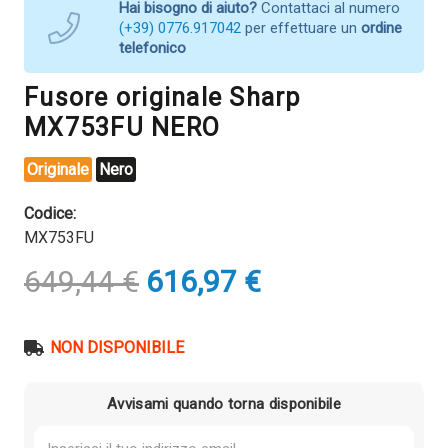
Hai bisogno di aiuto?
Contattaci al numero
(+39) 0776.917042
per effettuare un
ordine
telefonico
Fusore originale Sharp
MX753FU NERO
Originale
Nero
Codice:
MX753FU
Il
Il
649,44
€
616,97
€
prezzo
prezzo
originale
attuale
era:
è:
NON DISPONIBILE
649,44 €.
616,97 €.
Avvisami quando torna disponibile