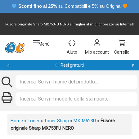
Sconti fino al 25%
su Compatibili e 5% su Originali
Fusore originale Sharp MX753FU NERO al miglior al miglior prezzo su Internet!
Menù
Aiuto
Mio account
Carrello
Garanzia 24 mesi
Home
»
Toner
»
Toner Sharp
»
MX-M623U
»
Fusore
originale Sharp MX753FU NERO