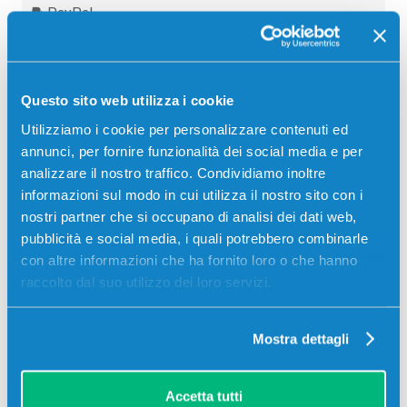
PayPal
Carta di credito
Contrassegno
Questo sito web utilizza i cookie
Bonifico bancario
Utilizziamo i cookie per personalizzare contenuti ed
annunci, per fornire funzionalità dei social media e per
analizzare il nostro traffico. Condividiamo inoltre
Descrizione
informazioni sul modo in cui utilizza il nostro sito con i
nostri partner che si occupano di analisi dei dati web,
pubblicità e social media, i quali potrebbero combinarle
Fusore originale Sharp MX753FU NERO per
con altre informazioni che ha fornito loro o che hanno
Stampanti: Sharp MX-M623U, Sharp MX-M753U
raccolto dal suo utilizzo dei loro servizi.
Mostra dettagli
Accetta tutti