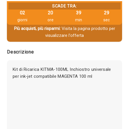
SCADE TRA:
02
20
39
29
giorni
ore
min
sec
Più acquisti, più risparmi:
Visita la pagina prodotto per
visualizzare l'offerta
Descrizione
Kit di Ricarica KITMA-100ML Inchiostro universale
per ink-jet compatibile MAGENTA 100 ml