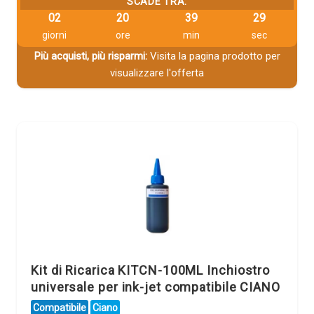
SCADE TRA:
02
20
39
29
giorni
ore
min
sec
Più acquisti, più risparmi:
Visita la pagina prodotto per
visualizzare l'offerta
Kit di Ricarica KITCN-100ML Inchiostro
universale per ink-jet compatibile CIANO
Compatibile
Ciano