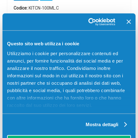
Codice:
KITCN-100ML.C
Kit di Ricarica KITCN-100ML Inchiostro universale per ink-
jet compatibile CIANO 100 ml
6,20
€
Questo sito web utilizza i cookie
Utilizziamo i cookie per personalizzare contenuti ed
CONSEGNA IN 24/48 ORE
annunci, per fornire funzionalità dei social media e per
Aggiungi al carrello
analizzare il nostro traffico. Condividiamo inoltre
informazioni sul modo in cui utilizza il nostro sito con i
nostri partner che si occupano di analisi dei dati web,
SCADE TRA:
pubblicità e social media, i quali potrebbero combinarle
02
20
39
29
con altre informazioni che ha fornito loro o che hanno
giorni
ore
min
sec
raccolto dal suo utilizzo dei loro servizi.
Più acquisti, più risparmi:
Visita la pagina prodotto per
visualizzare l'offerta
Mostra dettagli