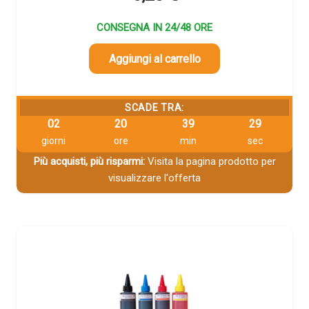
CONSEGNA IN 24/48 ORE
Aggiungi al carrello
SCADE TRA:
02
20
39
29
giorni
ore
min
sec
Più acquisti, più risparmi:
Visita la pagina prodotto per
visualizzare l'offerta