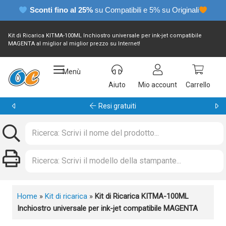
Sconti fino al 25%
su Compatibili e 5% su Originali
Kit di Ricarica KITMA-100ML Inchiostro universale per ink-jet compatibile
MAGENTA al miglior al miglior prezzo su Internet!
Menù
Aiuto
Mio account
Carrello
Resi gratuiti
Home
»
Kit di ricarica
»
Kit di Ricarica KITMA-100ML
Inchiostro universale per ink-jet compatibile MAGENTA